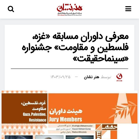
معرفی داوران مسابقه «غزه،
فلسطین و مقاومت» جشنواره
«سینماحقیقت»
هنر نشان
۱۴۰۳/۰۹/۲۵
توسط