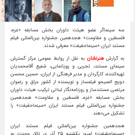
سه سینماگر عضو هیئت داوران بخش مسابقه «غزه،
فلسطین و مقاومت» هجدهمین جشنواره بین‌المللی فیلم
مستند ایران «سینماحقیقت» معرفی شدند.
به گزارش
هنرنشان
به نقل از روابط عمومی مرکز گسترش
سینمای مستند، تجربی و پویانمایی، شفیع آقامحمدیان
تهیه‌کننده، کارگردان و مدیر فرهنگی از ایران، حسین محسن
دویج الصیحو فیلمساز و نویسنده از کشور عراق و رضوان
مرتضی مستندساز و روزنامه‌نگار لبنانی ترکیب هیئت داوران
بخش مسابقه «غزه، فلسطین و مقاومت» هجدهمین
جشنواره بین‌المللی فیلم مستند ایران «سینماحقیقت» را
تشکیل می‌دهند.
هجدهمین جشنواره بین‌المللی فیلم مستند ایران
«سینماحقیقت» امروز یکشنبه ۲۵ آذر در تالار وحدت به