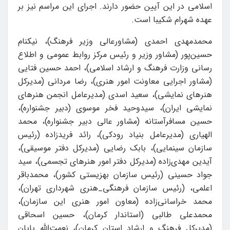
اسلامی در این آیین حضور دارند. اجرای این مراسم نیز بر
عهده شهرام شکیبا است.
محمدمهدی احمدی (مشاورعالی وزیر فرهنگ)، نیکنام‌
حسین‌پور (مشاور وزیر و رئیس مرکز روابط عمومی و اطلاع
رسانی وزارت فرهنگ و ارشاد اسلامی)، احمد حسین فتایی
(مشاور اجرایی معاونت امور هنری)، رضا مردانی (مدیرکل
هنرهای نمایشی)، سعید اسدی (مدیرعامل انجمن هنرهای
نمایشی ایران)، سیدوحید فخر موسوی (دبیر جشنواره)،
حسین مسافرآستانه (مشاور عالی دبیر جشنواره)، محمد
الهیاری (مدیرعامل بنیاد رودکی)، رائد فریدزاده (رئیس
سازمان سینمایی)، بابک رضایی (مدیرکل دفتر موسیقی)،
آیدین مهدی‌زاده (مدیرکل دفتر امور هنرهای تجسمی)، سید
جواد حسینی (رئیس سازمان بهزیستی کشور)، محمدباقر
اعلمی، (رئیس سازمان فرهنگی_هنری شهرداری تهران)،
محمد خراسانی‌زاده (معاون امور هنری این سازمان)،
محمدعلی طالبی (استاندار کرمان)، حسین اسحاقی
(مدیرکل فرهنگ و ارشاد استان کرمان)، نعمت‌الله پایان