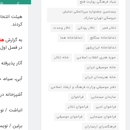
بنیاد فرهنگی روایت فتح
بیستمین جشنواره بین‌المللی نمایش
هیئت انتخاب 
عروسکی تهران-مبارک
کردند.
تئاتر فجر
تالار رودکی
تالار وحدت
تماشاخانه سنگلج
تماشاخانه هما
به گزارش
هن
در فصل اول ا
تماشاخانه‌ ایران‌شهر
حوزه هنری انقلاب اسلامی
خانه تئاتر
آثار پذیرفته 
خانه موسیقی ایران
خانه هنرمندان ایران
آبی، سیاه، 
دفتر موسیقی وزارت فرهنگ و ارشاد اسلامی
آشپزخانه در
سازمان سینمایی
فراخوان
فراخوان ادبی
فراخوان تئاتر
انباشت / نوی
فراخوان سینمایی
فراخوان موسیقی
برلین / نویس
فرهنگسرای ارسباران