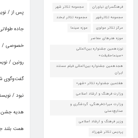
فرهنگسرای نیاوران
مجموعه تئاتر شهر
پس از / نوی
مجموعه تئاترشهر
مجموعه تئاتر لبخند
جاده طولانی 
مرکز تئاتر مولوی
موزه سینما
موزه هنرهای معاصر
خصوصی / نوی
نوزدهمین جشنواره بین‌المللی
«سینماحقیقت»
رونین / نوی
هجدهمین جشنواره بین‌المللی فیلم مستند
ایران
گفت‌وگوی شبا
هفتمین جشنواره تئاتر «شهر»
وزارت فرهنگ و ارشاد اسلامی
نبود / نویسن
وزارت میراث‌فرهنگی، گردشگری و
هدیه جشن سا
صنایع‌دستی
وزیر فرهنگ و ارشاد اسلامی
همت بلند جنا
پردیس تئاتر شهرزاد