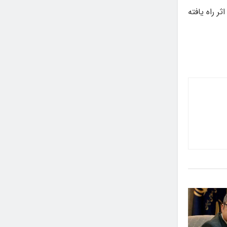
ل اول رپرتوار تئاتر «میرا»، پاییز سال جاری در خانه هنر میرا برگزار می‌شود و ۱۲ اثر راه یافته