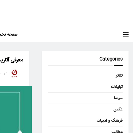
صفحه نخ
Categories
معرفی آثار پذ
توس
تئاتر
تبلیغات
سینما
عکس
فرهنگ و ادبیات
مطالب