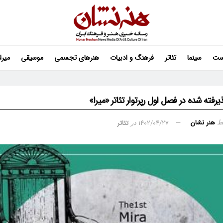
ست
سینما
تئاتر
فرهنگ و ادبیات
هنرهای تجسمی
موسیقی
میر
یرفته شده در فصل اول رپرتوار تئاتر «میرا»
هنر نشان
۱۴۰۲/۰۴/۲۷
تئاتر
ط
در