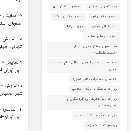
فرهنگسرای نیاوران
مجموعه تئاتر شهر
۷- نمایش «
مجموعه تئاترشهر
مجموعه تئاتر لبخند
اصفهان-استا
مرکز تئاتر مولوی
موزه سینما
موزه هنرهای معاصر
شهرکرد-چهار
نوزدهمین جشنواره بین‌المللی
«سینماحقیقت»
۹-نمایش « گ
هجدهمین جشنواره بین‌المللی فیلم مستند
شهر تهران-ا
ایران
هفتمین جشنواره تئاتر «شهر»
۱۰-نمایش «
وزارت فرهنگ و ارشاد اسلامی
شهر اصفهان
وزارت میراث‌فرهنگی، گردشگری و
صنایع‌دستی
۱۱- نمایش 
وزیر فرهنگ و ارشاد اسلامی
شهر تهران-ا
پردیس تئاتر شهرزاد