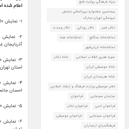
بنیاد فرهنگی روایت فتح
اعلام شده ا
بیستمین جشنواره بین‌المللی نمایش
عروسکی تهران-مبارک
۱- نمایش «اگرسور»، به نویسندگی و کارگردانی علی ارجمندنیا از شهر اهواز-استان خوزستان
تئاتر فجر
تالار رودکی
تالار وحدت
۲- نمایش «
تماشاخانه سنگلج
تماشاخانه هما
آذربایجان غ
تماشاخانه‌ ایران‌شهر
حوزه هنری انقلاب اسلامی
خانه تئاتر
۳- نمایش «
استان تهران
خانه موسیقی ایران
خانه هنرمندان ایران
۴- نمایش 
دفتر موسیقی وزارت فرهنگ و ارشاد اسلامی
احسان جانمی
سازمان سینمایی
فراخوان
۵- نمایش «خالکوب» به نویسندگی و کارگردانی مهرداد بخشی از شهر رشت-استان گیلان
فراخوان ادبی
فراخوان تئاتر
فراخوان سینمایی
فراخوان موسیقی
۶- نمایش «
فرهنگسرای ارسباران
تهران