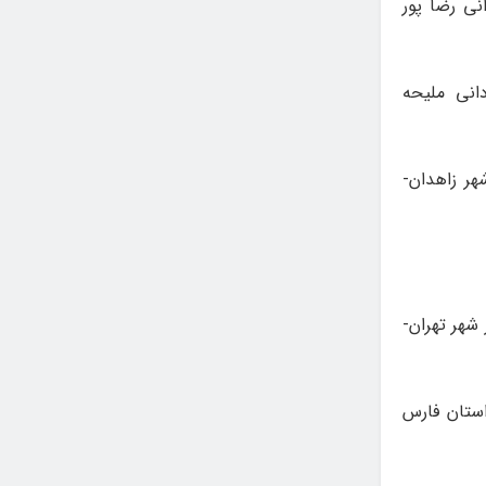
نی رضا پور
انی ملیحه
هر زاهدان-
شهر تهران-
استان فارس