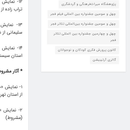
۱۲- نمایش
پژوهشگاه میراث‌فرهنگی و گردشگری
تراب زاده از
چهل و سومین جشنواره بین المللی فیلم فجر
۱۳- نمای
چهل و سومین جشنواره بین‌المللی تئاتر فجر
سلیمانی از 
چهل و چهارمین جشنواره بین المللی تئاتر
فجر
۱۴- نمایش
کانون پرورش فکری کودکان و نوجوانان
استان سیستا
گالری آرتیبیشن
* آثار مشرو
۱- نمایش «خ
از استان ته
۲- نمایش «
(مشروط)