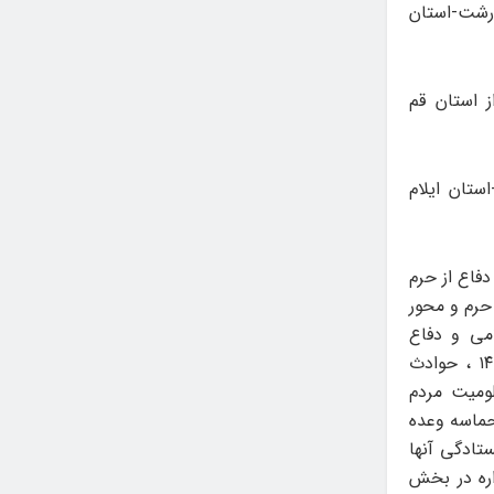
شهر رشت-استان
 استان قم
ستان ایلام
دفاع از حرم
حرم و محور
می و دفاع
مقدس»، «پرداختن به نقش شهدای مدافع امنیت با نگاه ویژه به شهدای سال ۱۴۰۱ ، حوادث
ومیت مردم
حماسه وعده
تادگی آنها
اره در بخش