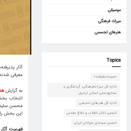
موسیقی
میراث فرهنگی
هنرهای تجسمی
Topics
آثار پذیرفت
معرفی شدند
«سینماحقیقت»
اداره کل میراث‌فرهنگی، گردشگری و
به گزارش
هن
صنایع‌دستی استان اردبیل
انتخاب بخش 
اداره کل هنرهای نمایشی
محسن سلیمان
این بخش را ا
انجمن تئاتر انقلاب و دفاع مقدس
انجمن سینمای جوانان ایران
فهرست آثار 