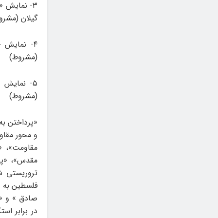
گیلان (مشرو
۴- نمایش 
(مشروط)
۵- نمایش «
(مشروط)
«پرداختن به
و محور مقاو
مقاومت»، «
تروریستی ش
فلسطین به و
صادق » و «پ
در برابر اس