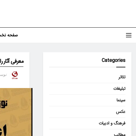
صفحه نخ
Categories
معرفی آثار ر
توس
تئاتر
تبلیغات
سینما
عکس
فرهنگ و ادبیات
مطالب