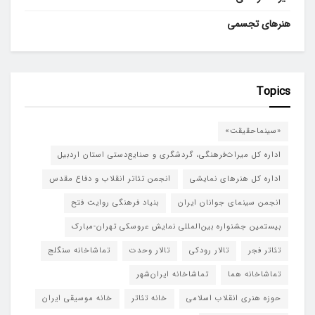
هنرهای تجسمی
Topics
«سینماحقیقت»
اداره کل میراث‌فرهنگی، گردشگری و صنایع‌دستی استان اردبیل
اداره کل هنرهای نمایشی
انجمن تئاتر انقلاب و دفاع مقدس
انجمن سینمای جوانان ایران
بنیاد فرهنگی روایت فتح
بیستمین جشنواره بین‌المللی نمایش عروسکی تهران-مبارک
تئاتر فجر
تالار رودکی
تالار وحدت
تماشاخانه سنگلج
تماشاخانه هما
تماشاخانه‌ ایران‌شهر
حوزه هنری انقلاب اسلامی
خانه تئاتر
خانه موسیقی ایران