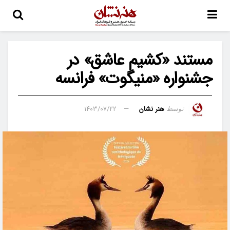
مستند «کشیم عاشق» در
جشنواره «منیگوت» فرانسه
هنر نشان
۱۴۰۳/۰۷/۲۲
توسط