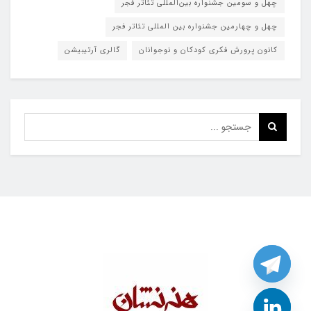
چهل و سومین جشنواره بین‌المللی تئاتر فجر
چهل و چهارمین جشنواره بین المللی تئاتر فجر
کانون پرورش فکری کودکان و نوجوانان
گالری آرتیبیشن