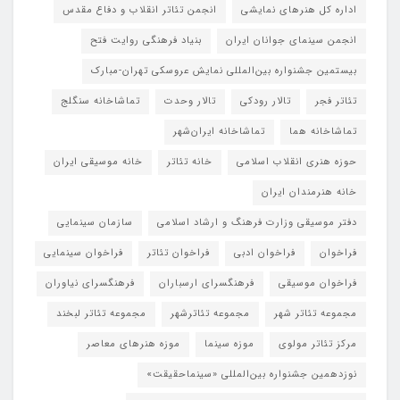
اداره کل هنرهای نمایشی
انجمن تئاتر انقلاب و دفاع مقدس
انجمن سینمای جوانان ایران
بنیاد فرهنگی روایت فتح
بیستمین جشنواره بین‌المللی نمایش عروسکی تهران-مبارک
تئاتر فجر
تالار رودکی
تالار وحدت
تماشاخانه سنگلج
تماشاخانه هما
تماشاخانه‌ ایران‌شهر
حوزه هنری انقلاب اسلامی
خانه تئاتر
خانه موسیقی ایران
خانه هنرمندان ایران
دفتر موسیقی وزارت فرهنگ و ارشاد اسلامی
سازمان سینمایی
فراخوان
فراخوان ادبی
فراخوان تئاتر
فراخوان سینمایی
فراخوان موسیقی
فرهنگسرای ارسباران
فرهنگسرای نیاوران
مجموعه تئاتر شهر
مجموعه تئاترشهر
مجموعه تئاتر لبخند
مرکز تئاتر مولوی
موزه سینما
موزه هنرهای معاصر
نوزدهمین جشنواره بین‌المللی «سینماحقیقت»