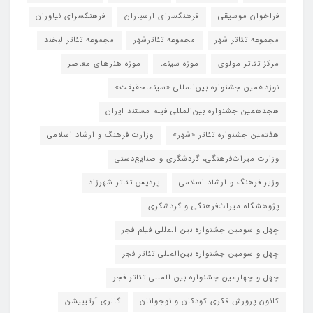
فراخوان موسیقی
فرهنگسرای ارسباران
فرهنگسرای نیاوران
مجموعه تئاتر شهر
مجموعه تئاترشهر
مجموعه تئاتر لبخند
مرکز تئاتر مولوی
موزه سینما
موزه هنرهای معاصر
نوزدهمین جشنواره بین‌المللی «سینماحقیقت»
هجدهمین جشنواره بین‌المللی فیلم مستند ایران
هفتمین جشنواره تئاتر «شهر»
وزارت فرهنگ و ارشاد اسلامی
وزارت میراث‌فرهنگی، گردشگری و صنایع‌دستی
وزیر فرهنگ و ارشاد اسلامی
پردیس تئاتر شهرزاد
پژوهشگاه میراث‌فرهنگی و گردشگری
چهل و سومین جشنواره بین المللی فیلم فجر
چهل و سومین جشنواره بین‌المللی تئاتر فجر
چهل و چهارمین جشنواره بین المللی تئاتر فجر
کانون پرورش فکری کودکان و نوجوانان
گالری آرتیبیشن