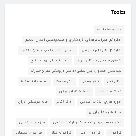
Topics
«سینماحقیقت»
اداره کل میراث‌فرهنگی، گردشگری و صنایع‌دستی استان اردبیل
اداره کل هنرهای نمایشی
انجمن تئاتر انقلاب و دفاع مقدس
انجمن سینمای جوانان ایران
بنیاد فرهنگی روایت فتح
بیستمین جشنواره بین‌المللی نمایش عروسکی تهران-مبارک
تئاتر فجر
تالار رودکی
تالار وحدت
تماشاخانه سنگلج
تماشاخانه هما
تماشاخانه‌ ایران‌شهر
حوزه هنری انقلاب اسلامی
خانه تئاتر
خانه موسیقی ایران
خانه هنرمندان ایران
دفتر موسیقی وزارت فرهنگ و ارشاد اسلامی
سازمان سینمایی
فراخوان
فراخوان ادبی
فراخوان تئاتر
فراخوان سینمایی