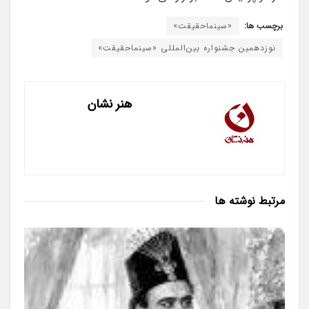
برچسب ها:
«سینماحقیقت»
نوزدهمین جشنواره بین‌المللی «سینماحقیقت»
هنر نشان
مرتبط
نوشته ها