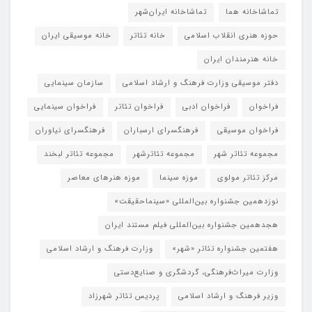
تماشاخانه هما
تماشاخانه‌ ایران‌شهر
حوزه هنری انقلاب اسلامی
خانه تئاتر
خانه موسیقی ایران
خانه هنرمندان ایران
دفتر موسیقی وزارت فرهنگ و ارشاد اسلامی
سازمان سینمایی
فراخوان
فراخوان ادبی
فراخوان تئاتر
فراخوان سینمایی
فراخوان موسیقی
فرهنگسرای ارسباران
فرهنگسرای نیاوران
مجموعه تئاتر شهر
مجموعه تئاترشهر
مجموعه تئاتر لبخند
مرکز تئاتر مولوی
موزه سینما
موزه هنرهای معاصر
نوزدهمین جشنواره بین‌المللی «سینماحقیقت»
هجدهمین جشنواره بین‌المللی فیلم مستند ایران
هفتمین جشنواره تئاتر «شهر»
وزارت فرهنگ و ارشاد اسلامی
وزارت میراث‌فرهنگی، گردشگری و صنایع‌دستی
وزیر فرهنگ و ارشاد اسلامی
پردیس تئاتر شهرزاد