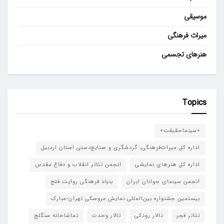
موسیقی
میراث فرهنگی
هنرهای تجسمی
Topics
«سینماحقیقت»
اداره کل میراث‌فرهنگی، گردشگری و صنایع‌دستی استان اردبیل
اداره کل هنرهای نمایشی
انجمن تئاتر انقلاب و دفاع مقدس
انجمن سینمای جوانان ایران
بنیاد فرهنگی روایت فتح
بیستمین جشنواره بین‌المللی نمایش عروسکی تهران-مبارک
تئاتر فجر
تالار رودکی
تالار وحدت
تماشاخانه سنگلج