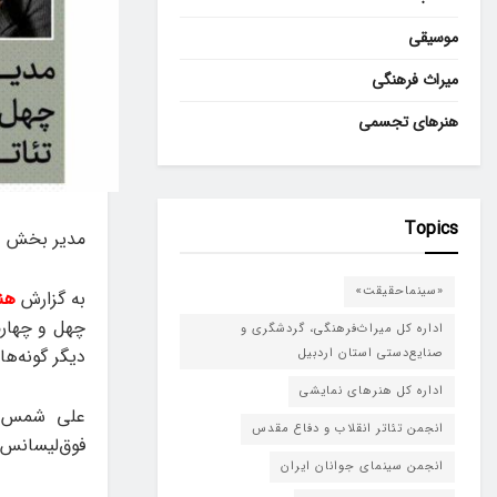
موسیقی
میراث فرهنگی
هنرهای تجسمی
Topics
مدیر بخش دی
«سینماحقیقت»
به گزارش
هن
چهل‌ و چهار
اداره کل میراث‌فرهنگی، گردشگری و
دیگر گونه‌ها
صنایع‌دستی استان اردبیل
اداره کل هنرهای نمایشی
علی شمس نو
انجمن تئاتر انقلاب و دفاع مقدس
فوق‌لیسانس م
انجمن سینمای جوانان ایران