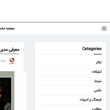
صفحه نخ
Categories
معرفی مدیر 
توس
تئاتر
تبلیغات
سینما
عکس
فرهنگ و ادبیات
مطالب