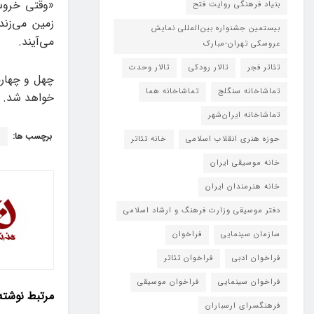
«وقتی خروس 
بنیاد فرهنگی روایت فتح
زمین می‌زند
بیستمین جشنواره بین‌المللی نمایش
می‌آیند.
عروسکی تهران-مبارک
تئاتر فجر
تالار رودکی
تالار وحدت
چهل‌ و چهار
تماشاخانه سنگلج
تماشاخانه هما
خواهد شد.
تماشاخانه‌ ایران‌شهر
برچسب ها:
ت
حوزه هنری انقلاب اسلامی
خانه تئاتر
خانه موسیقی ایران
خانه هنرمندان ایران
دفتر موسیقی وزارت فرهنگ و ارشاد اسلامی
سازمان سینمایی
فراخوان
فراخوان ادبی
فراخوان تئاتر
فراخوان سینمایی
فراخوان موسیقی
مرتبط
نوشته
فرهنگسرای ارسباران