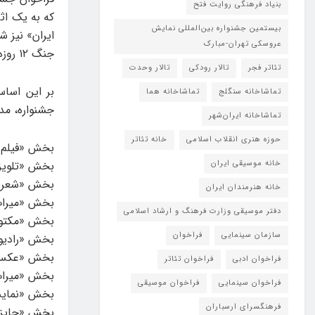
بنیاد فرهنگی روایت فتح
که به یک اث
بیستمین جشنواره بین‌المللی نمایش
ایران» نیز 
عروسکی تهران-مبارک
جنگ ۱۲ روزه تعلق خواهد گرفت.
تئاتر فجر
تالار رودکی
تالار وحدت
بر این اسا
تماشاخانه سنگلج
تماشاخانه هما
جشنواره، مد
تماشاخانه‌ ایران‌شهر
حوزه هنری انقلاب اسلامی
خانه تئاتر
بخش «فیلم 
خانه موسیقی ایران
بخش «تلویزی
بخش «شعر و
خانه هنرمندان ایران
بخش «میراث‌ب
دفتر موسیقی وزارت فرهنگ و ارشاد اسلامی
بخش «مکتوب
سازمان سینمایی
فراخوان
بخش «رادیو
بخش «عکس»
فراخوان ادبی
فراخوان تئاتر
بخش «میراث
فراخوان سینمایی
فراخوان موسیقی
بخش «نمایش
فرهنگسرای ارسباران
بخش «جایزه