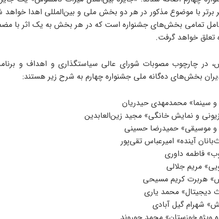
ر برتر با موضوع مذکور در هر دو بخش ملی و بین‌المللی اهدا خواهد ش
شامل تمامی بخش‌های جشنواره است که در هر بخش به یک اثر با مضمو
س، در چارچوب مصوبات شورای عالی سیاستگذاری و اهداف و برنامه
یران بخش‌های ده‌گانه ملی جشنواره چهارم به شرح زیر هستند:
و سینما» محمدمهدی حیدریان
ونی و نمایش خانگی» مجید زین‌العابدین
 موسیقی» حمیدرضا حسینی
انان آینده» امیرعباس تقی‌پور
» فاطمه داوری
یی» مریم جلالی
 هربرت کریم مسیحی
 دیجیتال» محمد یاری
» شهرام گیل آبادی
 ویژه خوزستان» محمد جوروند