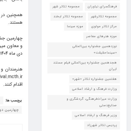
فرهنگسرای نیاوران
مجموعه تئاتر شهر
همچنین در ا
مجموعه تئاترشهر
مجموعه تئاتر لبخند
هستند.
مرکز تئاتر مولوی
موزه سینما
موزه هنرهای معاصر
چهارمین جشن
و معاون میرا
نوزدهمین جشنواره بین‌المللی
دی ماه ۱۴۰۴ در استان خوزستان به میزبانی شهر اهواز برگزار می‌شود.
«سینماحقیقت»
هجدهمین جشنواره بین‌المللی فیلم مستند
هنرمندان و 
ایران
هفتمین جشنواره تئاتر «شهر»
اقدام کنند.
وزارت فرهنگ و ارشاد اسلامی
وزارت میراث‌فرهنگی، گردشگری و
برچسب ها:
ج
صنایع‌دستی
چهارمین دور
وزیر فرهنگ و ارشاد اسلامی
پردیس تئاتر شهرزاد