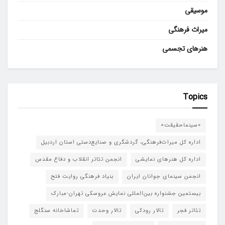
موسیقی
میراث فرهنگی
هنرهای تجسمی
Topics
«سینماحقیقت»
اداره کل میراث‌فرهنگی، گردشگری و صنایع‌دستی استان اردبیل
اداره کل هنرهای نمایشی
انجمن تئاتر انقلاب و دفاع مقدس
انجمن سینمای جوانان ایران
بنیاد فرهنگی روایت فتح
بیستمین جشنواره بین‌المللی نمایش عروسکی تهران-مبارک
تئاتر فجر
تالار رودکی
تالار وحدت
تماشاخانه سنگلج