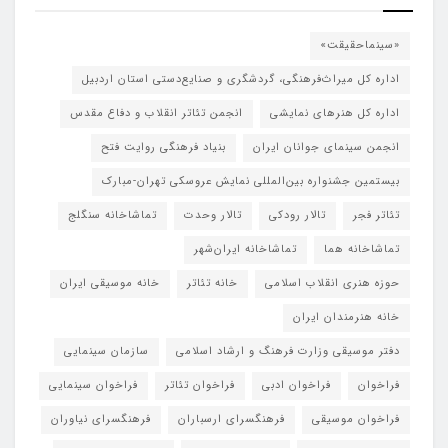
«سینماحقیقت»
اداره کل میراث‌فرهنگی، گردشگری و صنایع‌دستی استان اردبیل
اداره کل هنرهای نمایشی
انجمن تئاتر انقلاب و دفاع مقدس
انجمن سینمای جوانان ایران
بنیاد فرهنگی روایت فتح
بیستمین جشنواره بین‌المللی نمایش عروسکی تهران-مبارک
تئاتر فجر
تالار رودکی
تالار وحدت
تماشاخانه سنگلج
تماشاخانه هما
تماشاخانه‌ ایران‌شهر
حوزه هنری انقلاب اسلامی
خانه تئاتر
خانه موسیقی ایران
خانه هنرمندان ایران
دفتر موسیقی وزارت فرهنگ و ارشاد اسلامی
سازمان سینمایی
فراخوان
فراخوان ادبی
فراخوان تئاتر
فراخوان سینمایی
فراخوان موسیقی
فرهنگسرای ارسباران
فرهنگسرای نیاوران