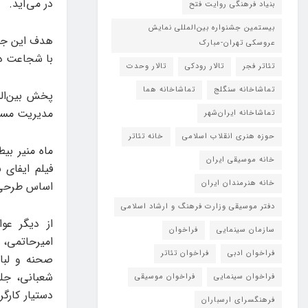
در می‌آید.
بنیاد فرهنگی روایت فتح
بیستمین جشنواره بین‌المللی نمایش
هدف این جشن
عروسکی تهران-مبارک
با شجاعت دید
تئاتر فجر
تالار رودکی
تالار وحدت
تماشاخانه سنگلج
تماشاخانه هما
پخش بین‌الم
مدیریت مست
تماشاخانه‌ ایران‌شهر
حوزه هنری انقلاب اسلامی
خانه تئاتر
ماه منیر بیط
خانه موسیقی ایران
فیلم ایفای 
خانه هنرمندان ایران
اساس طرحی 
دفتر موسیقی وزارت فرهنگ و ارشاد اسلامی
از دیگر عو
سازمان سینمایی
فراخوان
امیرحاتمی،
فراخوان ادبی
فراخوان تئاتر
صحنه و لبا
شعبانی، جل
فراخوان سینمایی
فراخوان موسیقی
دستیار کارگ
فرهنگسرای ارسباران