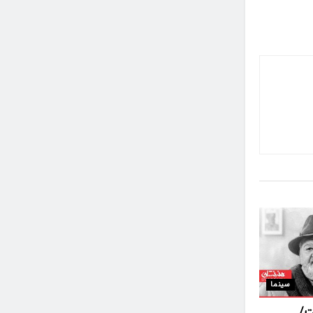
سینما
ت/