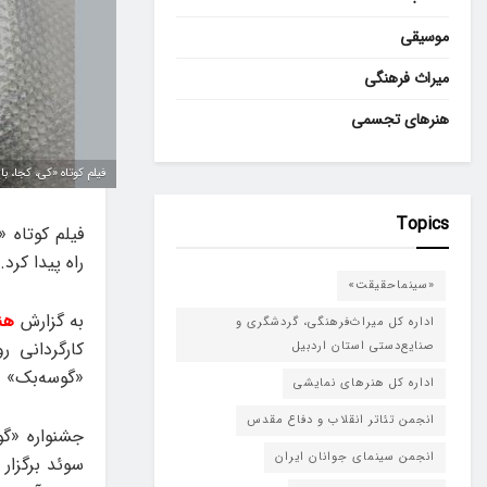
موسیقی
میراث فرهنگی
هنرهای تجسمی
فیلم کوتاه «کی، کجا، ب
Topics
فیلم کوتاه 
راه پیدا کرد.
«سینماحقیقت»
به گزارش
هن
اداره کل میراث‌فرهنگی، گردشگری و
کارگردانی ر
صنایع‌دستی استان اردبیل
«گوسه‌بک» د
اداره کل هنرهای نمایشی
انجمن تئاتر انقلاب و دفاع مقدس
انجمن سینمای جوانان ایران