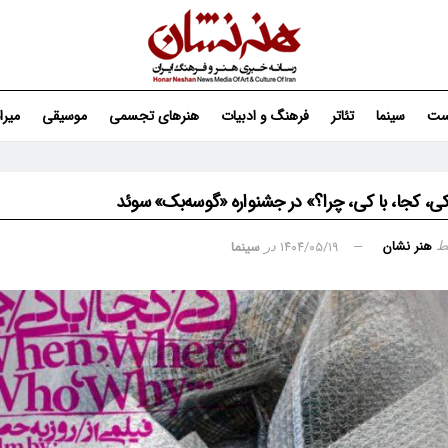
ست
سینما
تئاتر
فرهنگ و ادبیات
هنرهای تجسمی
موسیقی
میر
کی، کجا، با کی، چرا؟» در جشنواره «گوسه‌بک» سوئد
هنر نشان
۱۴۰۴/۰۵/۱۹
سینما
ط
در