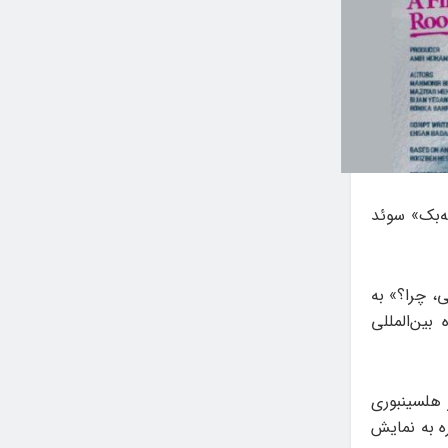
ه‌بک» سوئد
ی، چرا؟» به
بین‌المللی
۶ الی ۹ شهریور) در شهر هلسینبوری
شنواره به نمایش