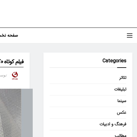
صفحه نخ
Categories
فیلم کوتاه «
توس
تئاتر
تبلیغات
سینما
عکس
فرهنگ و ادبیات
مطالب