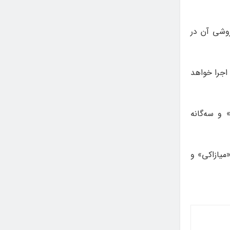
د و بلیت‌فروشی آن در
‌ها» در سانس ۲ و ساعت ۲۲ به مدت ۱۲۰ دقیقه اجرا خواهد
» و سه‌گانه
‌ها»، «میازاکی» و