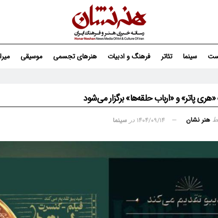
ست
سینما
تئاتر
فرهنگ و ادبیات
هنرهای تجسمی
موسیقی
میر
هری پاتر» و «ارباب حلقه‌ها» برگزار می‌شود
هنر نشان
۱۴۰۴/۰۹/۱۴
سینما
ط
در