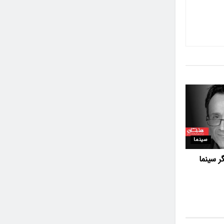
سینما
گر سینما