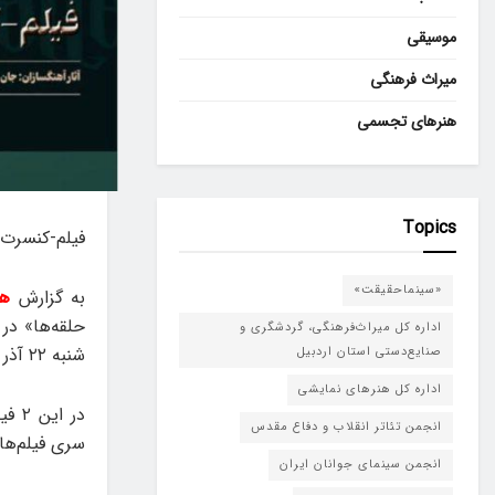
موسیقی
میراث فرهنگی
هنرهای تجسمی
Topics
فیلم-کنسرت «هری پاتر
«سینماحقیقت»
به گزارش
هن
اداره کل میراث‌فرهنگی، گردشگری و
شنبه ۲۲ آذر در اسپیناس پالاس برنامه‌ریزی شده است.
صنایع‌دستی استان اردبیل
اداره کل هنرهای نمایشی
انجمن تئاتر انقلاب و دفاع مقدس
سری فیلم‌های
انجمن سینمای جوانان ایران