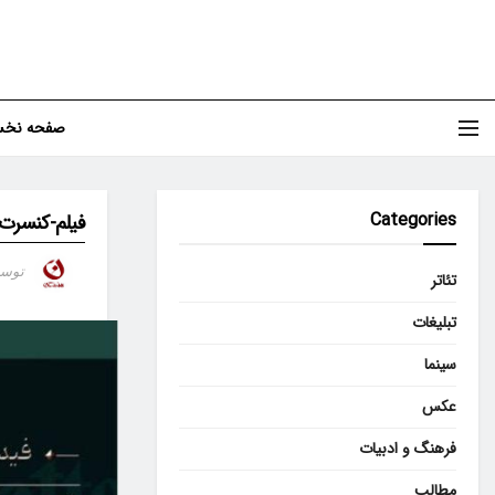
صفحه نخ
Categories
فیلم-کنسرت «
توس
تئاتر
تبلیغات
سینما
عکس
فرهنگ و ادبیات
مطالب