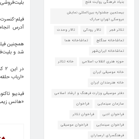
بلیت‌فروشی این ۲ اجرا به‌طور اختصاصی در فید
بنیاد فرهنگی روایت فتح
بیستمین جشنواره بین‌المللی نمایش
عروسکی تهران-مبارک
آدرس انجام 
تئاتر فجر
تالار رودکی
تالار وحدت
تماشاخانه سنگلج
تماشاخانه هما
شد و بلیت‌فروشی آن هم د
تماشاخانه‌ ایران‌شهر
حوزه هنری انقلاب اسلامی
خانه تئاتر
در 
خانه موسیقی ایران
«ارباب حلقه
خانه هنرمندان ایران
دفتر موسیقی وزارت فرهنگ و ارشاد اسلامی
«هانس زیمر»
سازمان سینمایی
فراخوان
فراخوان ادبی
فراخوان تئاتر
فراخوان سینمایی
فراخوان موسیقی
فرهنگسرای ارسباران