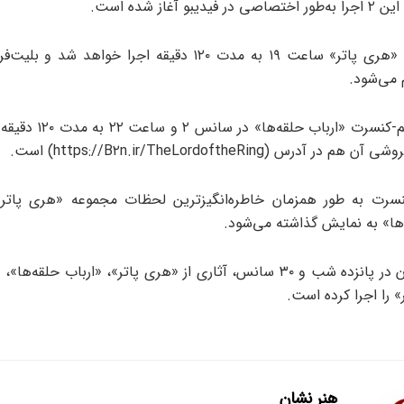
یبو آغاز شده است.
فیلم-کنسرت «هری پاتر» ساعت ۱۹ به مدت ۱۲۰ دقیقه اجرا خواهد ش
می‌شود.
همچنین فیلم-کنسرت «ارباب حلقه
ر آدرس (https://B۲n.ir/TheLordoftheRing) است.
این ۲ کنسرت به طور همزمان خاطره‌انگیزترین لحظات مجموعه «هری پاتر
‌ها» به نمایش گذاشته می‌شود.
فیدیبو تاکنون در پانزده شب و ۳۰ سانس، آثاری از «هری پاتر»، «ارباب حلقه
 را اجرا کرده است.
هنر نشان