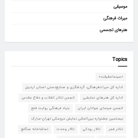
موسیقی
میراث فرهنگی
هنرهای تجسمی
Topics
«سینماحقیقت»
اداره کل میراث‌فرهنگی، گردشگری و صنایع‌دستی استان اردبیل
اداره کل هنرهای نمایشی
انجمن تئاتر انقلاب و دفاع مقدس
انجمن سینمای جوانان ایران
بنیاد فرهنگی روایت فتح
بیستمین جشنواره بین‌المللی نمایش عروسکی تهران-مبارک
تئاتر فجر
تالار رودکی
تالار وحدت
تماشاخانه سنگلج