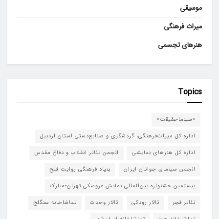
موسیقی
میراث فرهنگی
هنرهای تجسمی
Topics
«سینماحقیقت»
اداره کل میراث‌فرهنگی، گردشگری و صنایع‌دستی استان اردبیل
اداره کل هنرهای نمایشی
انجمن تئاتر انقلاب و دفاع مقدس
انجمن سینمای جوانان ایران
بنیاد فرهنگی روایت فتح
بیستمین جشنواره بین‌المللی نمایش عروسکی تهران-مبارک
تئاتر فجر
تالار رودکی
تالار وحدت
تماشاخانه سنگلج