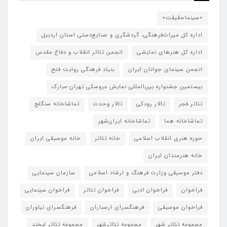
«سینماحقیقت»
اداره کل میراث‌فرهنگی، گردشگری و صنایع‌دستی استان اردبیل
اداره کل هنرهای نمایشی
انجمن تئاتر انقلاب و دفاع مقدس
انجمن سینمای جوانان ایران
بنیاد فرهنگی روایت فتح
بیستمین جشنواره بین‌المللی نمایش عروسکی تهران-مبارک
تئاتر فجر
تالار رودکی
تالار وحدت
تماشاخانه سنگلج
تماشاخانه هما
تماشاخانه‌ ایران‌شهر
حوزه هنری انقلاب اسلامی
خانه تئاتر
خانه موسیقی ایران
خانه هنرمندان ایران
دفتر موسیقی وزارت فرهنگ و ارشاد اسلامی
سازمان سینمایی
فراخوان
فراخوان ادبی
فراخوان تئاتر
فراخوان سینمایی
فراخوان موسیقی
فرهنگسرای ارسباران
فرهنگسرای نیاوران
مجموعه تئاتر شهر
مجموعه تئاترشهر
مجموعه تئاتر لبخند