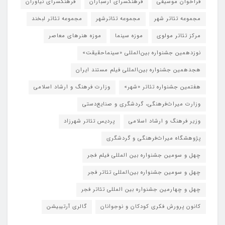
فراخوان موسیقی
فرهنگسرای ارسباران
فرهنگسرای نیاوران
مجموعه تئاتر شهر
مجموعه تئاترشهر
مجموعه تئاتر لبخند
مرکز تئاتر مولوی
موزه سینما
موزه هنرهای معاصر
نوزدهمین جشنواره بین‌المللی «سینماحقیقت»
هجدهمین جشنواره بین‌المللی فیلم مستند ایران
هفتمین جشنواره تئاتر «شهر»
وزارت فرهنگ و ارشاد اسلامی
وزارت میراث‌فرهنگی، گردشگری و صنایع‌دستی
وزیر فرهنگ و ارشاد اسلامی
پردیس تئاتر شهرزاد
پژوهشگاه میراث‌فرهنگی و گردشگری
چهل و سومین جشنواره بین المللی فیلم فجر
چهل و سومین جشنواره بین‌المللی تئاتر فجر
چهل و چهارمین جشنواره بین المللی تئاتر فجر
کانون پرورش فکری کودکان و نوجوانان
گالری آرتیبیشن