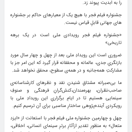
را به ابدیت پیوند زد.
جشنواره فیلم فجر با هیچ یک از معیارهای حاکم بر جشنواره
های جهانی قابلِ قیاس نیست.
«جشنواره فیلم فجر رویدادی ملی است در یک برهه
تاریخی»
ضروری‌ است این رویدادِ ملی بعد از چهل و چهار سال موردِ
بازنگریِ جدی، عالمانه و محققانه قرار گیرد که این امر جز با
مشارکتِ همه‌جانبه و در همه‌ی سطوح، محقق نخواهد شد.
ما بی‌صبرانه مشتاقِ شنیدنِ نقد و نظرهای کارشناسانه‌ی
صاحب‌نظران، بهره‌مندان،کنش‌گرانِ فرهنگی و صنوفِ
سینمایی هستیم تا در ایامِ برگزاریِ این رویدادِ ملی با
رویکردی آینده‌پژوهی ساختارِ مناسبی برای آن ترسیم کنیم.
چهل و چهارمین جشنواره ملی فیلم فجر با استعانت از «ایزد
متعال» به منظورِ تقدیر ازآثارِ برترِ سینمای‌ انسانی، اخلاقی،