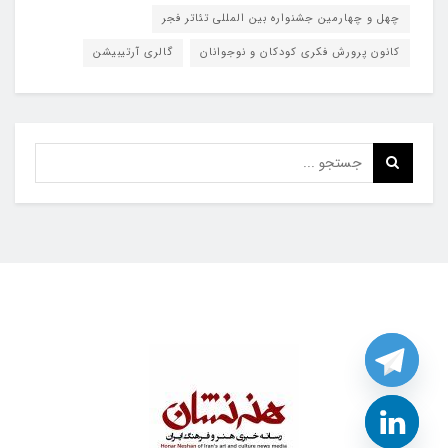
چهل و چهارمین جشنواره بین المللی تئاتر فجر
کانون پرورش فکری کودکان و نوجوانان
گالری آرتیبیشن