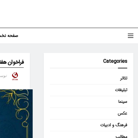
صفحه نخ
Categories
فراخوان هفت
توس
تئاتر
تبلیغات
سینما
عکس
فرهنگ و ادبیات
مطالب