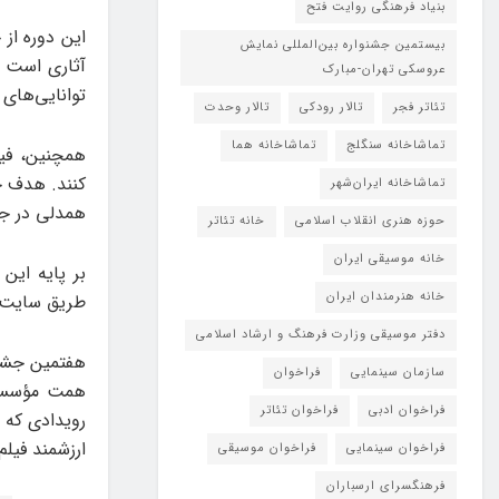
بنیاد فرهنگی روایت فتح
این دوره از 
بیستمین جشنواره بین‌المللی نمایش
آثاری است ک
عروسکی تهران-مبارک
توانایی‌های 
تئاتر فجر
تالار رودکی
تالار وحدت
تماشاخانه سنگلج
تماشاخانه هما
همچنین، فیل
کنند. هدف ج
تماشاخانه‌ ایران‌شهر
همدلی در ج
حوزه هنری انقلاب اسلامی
خانه تئاتر
خانه موسیقی ایران
خانه هنرمندان ایران
طریق سایت رسمی جشنواره
دفتر موسیقی وزارت فرهنگ و ارشاد اسلامی
هفتمین جشنوا
سازمان سینمایی
فراخوان
فراخوان ادبی
فراخوان تئاتر
رویدادی که ب
ارزشمند فیلم
فراخوان سینمایی
فراخوان موسیقی
فرهنگسرای ارسباران