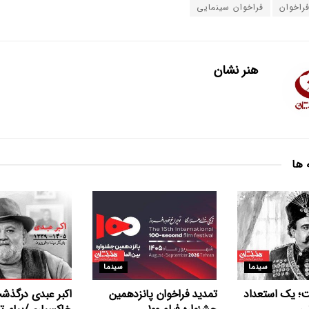
راخوان
فراخوان سینمایی
هنر نشان
 ها
سینما
سینما
ت؛ یک استعداد
تمدید فراخوان پانزدهمین
اکبر عبدی درگذش