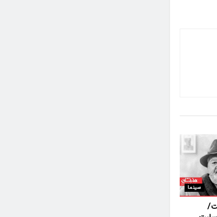
سینما
ت/