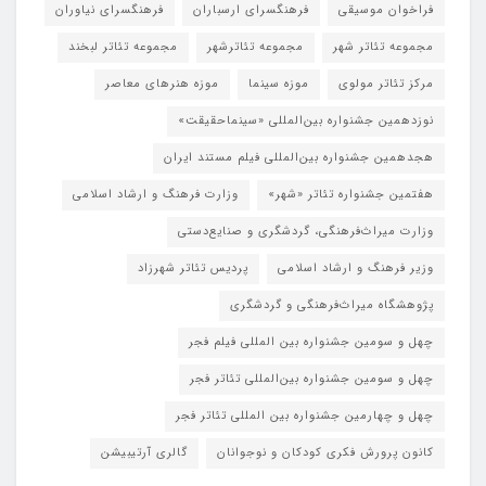
فراخوان موسیقی
فرهنگسرای ارسباران
فرهنگسرای نیاوران
مجموعه تئاتر شهر
مجموعه تئاترشهر
مجموعه تئاتر لبخند
مرکز تئاتر مولوی
موزه سینما
موزه هنرهای معاصر
نوزدهمین جشنواره بین‌المللی «سینماحقیقت»
هجدهمین جشنواره بین‌المللی فیلم مستند ایران
هفتمین جشنواره تئاتر «شهر»
وزارت فرهنگ و ارشاد اسلامی
وزارت میراث‌فرهنگی، گردشگری و صنایع‌دستی
وزیر فرهنگ و ارشاد اسلامی
پردیس تئاتر شهرزاد
پژوهشگاه میراث‌فرهنگی و گردشگری
چهل و سومین جشنواره بین المللی فیلم فجر
چهل و سومین جشنواره بین‌المللی تئاتر فجر
چهل و چهارمین جشنواره بین المللی تئاتر فجر
کانون پرورش فکری کودکان و نوجوانان
گالری آرتیبیشن