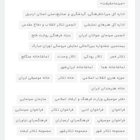
«سینماحقیقت»
اداره کل میراث‌فرهنگی، گردشگری و صنایع‌دستی استان اردبیل
اداره کل هنرهای نمایشی
انجمن تئاتر انقلاب و دفاع مقدس
انجمن سینمای جوانان ایران
بنیاد فرهنگی روایت فتح
بیستمین جشنواره بین‌المللی نمایش عروسکی تهران-مبارک
تئاتر فجر
تالار رودکی
تالار وحدت
تماشاخانه سنگلج
تماشاخانه هما
تماشاخانه‌ ایران‌شهر
حوزه هنری انقلاب اسلامی
خانه تئاتر
خانه موسیقی ایران
خانه هنرمندان ایران
دفتر موسیقی وزارت فرهنگ و ارشاد اسلامی
سازمان سینمایی
فراخوان
فراخوان ادبی
فراخوان تئاتر
فراخوان سینمایی
فراخوان موسیقی
فرهنگسرای ارسباران
فرهنگسرای نیاوران
مجموعه تئاتر شهر
مجموعه تئاترشهر
مجموعه تئاتر لبخند