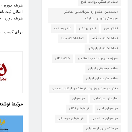
بنیاد فرهنگی روایت فتح
بیستمین جشنواره بین‌المللی نمایش
عروسکی تهران-مبارک
هزینه دوره ۳۵۰ یورو است.
تئاتر فجر
تالار رودکی
تالار وحدت
برای کسب اطلاعات بی
تماشاخانه سنگلج
تماشاخانه هما
تماشاخانه‌ ایران‌شهر
حوزه هنری انقلاب اسلامی
خانه تئاتر
خانه موسیقی ایران
خانه هنرمندان ایران
دفتر موسیقی وزارت فرهنگ و ارشاد اسلامی
سازمان سینمایی
فراخوان
مرتبط
نوشته
فراخوان ادبی
فراخوان تئاتر
فراخوان سینمایی
فراخوان موسیقی
فرهنگسرای ارسباران