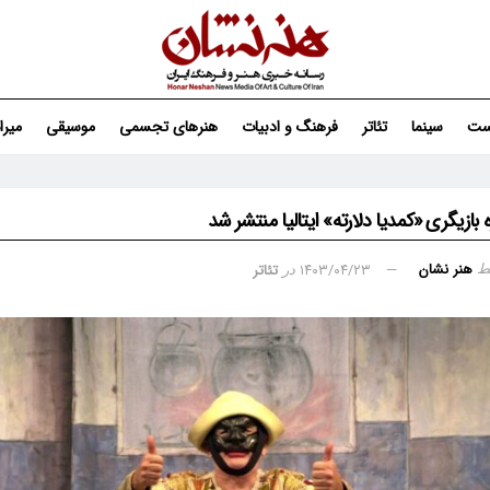
ست
سینما
تئاتر
فرهنگ و ادبیات
هنرهای تجسمی
موسیقی
میر
 بازیگری «کمدیا دلارته» ایتالیا منتشر شد
هنر نشان
۱۴۰۳/۰۴/۲۳
تئاتر
ط
در