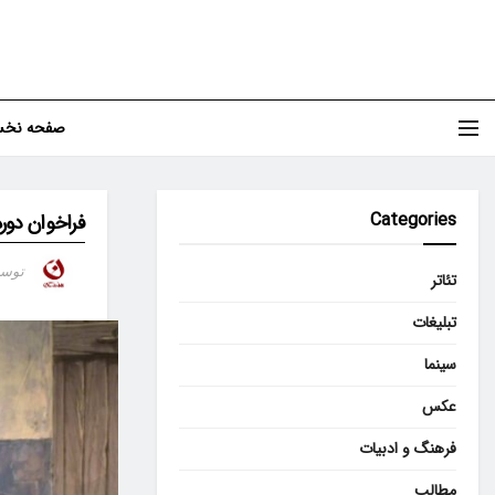
صفحه نخ
Categories
فراخوان دوره
توس
تئاتر
تبلیغات
سینما
عکس
فرهنگ و ادبیات
مطالب