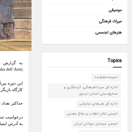
موسیقی
میراث فرهنگی
هنرهای تجسمی
Topics
به گزارش هن
(Commedia dell’Arte) ایتالیا برای برگزاری در شهریورماه ۱۴۰۳ منتشر شد.
«سینماحقیقت»
اداره کل میراث‌فرهنگی، گردشگری و
کارگاه بازیگری Commedia dell’Arte توسط آقای Merici Ferruccio ارا
صنایع‌دستی استان اردبیل
حداکثر تعداد نفرا
اداره کل هنرهای نمایشی
انجمن تئاتر انقلاب و دفاع مقدس
درخواست ثبت‌ن
به آدرس ایمیل: lab@hellequin.it ارس
انجمن سینمای جوانان ایران