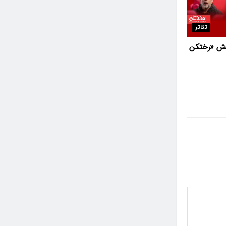
تئاتر
یش «رختکن