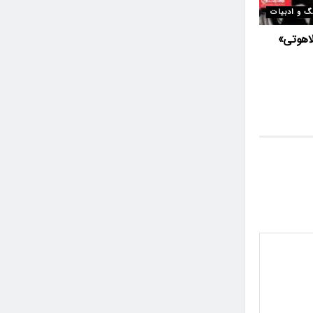
گ و ادبیات
لاهوتی»