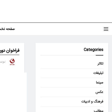
صفحه نخ
Categories
فراخوان دور
توس
تئاتر
تبلیغات
سینما
عکس
فرهنگ و ادبیات
مطالب