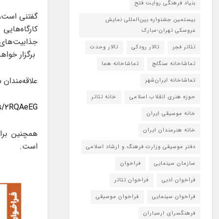
بنیاد فرهنگی روایت فتح
گفتنی است، 
بیستمین جشنواره بین‌المللی نمایش
کارگاه‌هایی
عروسکی تهران-مبارک
جذابیت‌های 
تئاتر فجر
تالار رودکی
تالار وحدت
برگزار خواه
تماشاخانه سنگلج
تماشاخانه هما
علاقه‌مندان 
تماشاخانه‌ ایران‌شهر
حوزه هنری انقلاب اسلامی
خانه تئاتر
r/s/۲RQAeEG
خانه موسیقی ایران
خانه هنرمندان ایران
است.
دفتر موسیقی وزارت فرهنگ و ارشاد اسلامی
سازمان سینمایی
فراخوان
فراخوان ادبی
فراخوان تئاتر
فراخوان سینمایی
فراخوان موسیقی
فرهنگسرای ارسباران