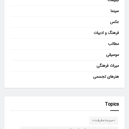
تبلیغات
سینما
عکس
فرهنگ و ادبیات
مطالب
موسیقی
میراث فرهنگی
هنرهای تجسمی
Topics
«سینماحقیقت»