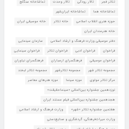
تئاتر فجر
تالار رودکی
تالار وحدت
تماشاخانه سنگلج
تماشاخانه هما
تماشاخانه‌ ایران‌شهر
حوزه هنری انقلاب اسلامی
خانه تئاتر
خانه موسیقی ایران
خانه هنرمندان ایران
دفتر موسیقی وزارت فرهنگ و ارشاد اسلامی
سازمان سینمایی
فراخوان
فراخوان ادبی
فراخوان تئاتر
فراخوان سینمایی
فراخوان موسیقی
فرهنگسرای ارسباران
فرهنگسرای نیاوران
مجموعه تئاتر شهر
مجموعه تئاترشهر
مجموعه تئاتر لبخند
مرکز تئاتر مولوی
موزه سینما
موزه هنرهای معاصر
نوزدهمین جشنواره بین‌المللی «سینماحقیقت»
هجدهمین جشنواره بین‌المللی فیلم مستند ایران
هفتمین جشنواره تئاتر «شهر»
وزارت فرهنگ و ارشاد اسلامی
وزارت میراث‌فرهنگی، گردشگری و صنایع‌دستی