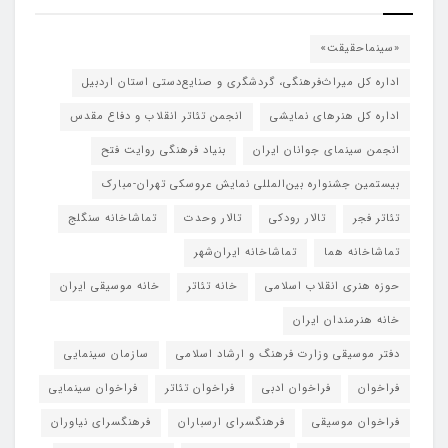
«سینماحقیقت»
اداره کل میراث‌فرهنگی، گردشگری و صنایع‌دستی استان اردبیل
اداره کل هنرهای نمایشی
انجمن تئاتر انقلاب و دفاع مقدس
انجمن سینمای جوانان ایران
بنیاد فرهنگی روایت فتح
بیستمین جشنواره بین‌المللی نمایش عروسکی تهران-مبارک
تئاتر فجر
تالار رودکی
تالار وحدت
تماشاخانه سنگلج
تماشاخانه هما
تماشاخانه‌ ایران‌شهر
حوزه هنری انقلاب اسلامی
خانه تئاتر
خانه موسیقی ایران
خانه هنرمندان ایران
دفتر موسیقی وزارت فرهنگ و ارشاد اسلامی
سازمان سینمایی
فراخوان
فراخوان ادبی
فراخوان تئاتر
فراخوان سینمایی
فراخوان موسیقی
فرهنگسرای ارسباران
فرهنگسرای نیاوران