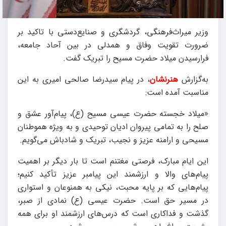
وزیر میراث‌فرهنگی، گردشگری و صنایع‌دستی با تاکید بر
ضرورت تقویت وفاق و همدلی در بین آحاد جامعه،
فرارسیدن میلاد حضرت مسیح را تبریک گفت.
به‌گزارش
هنرنشان
، در پیام سیدرضا صالحی امیری به این
مناسبت آمده است:
«میلاد خجسته حضرت عیسی مسیح (ع)، پیام‌آور عشق و
صلح را به تمامی پیروان ادیان توحیدی و به ویژه هموطنان
مسیحی و ارامنه عزیز و نجیب، تبریک و شادباش می‌گویم.
این ایام مبارک، فرصتی مغتنم است تا بار دیگر بر اهمیت
پیام‌های والا و ارزشمند این پیامبر عزیز تأکید کنیم؛
پیام‌هایی که بر پایه محبت، نیکی به همنوعان و استواری
در مسیر حق است. حضرت عیسی (ع) نمادی از صبر،
گذشت و فداکاری است که درس‌های ارزشمند او برای همه