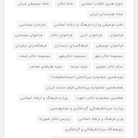
حوزه هنری انقلاب اسلامی
خانه تئاتر
خانه موسیقی ایران
خانه هنرمندان ایران
دفتر موسیقی وزارت فرهنگ و ارشاد اسلامی
سازمان سینمایی
فراخوان
فراخوان ادبی
فراخوان تئاتر
فراخوان سینمایی
فراخوان موسیقی
فرهنگسرای ارسباران
فرهنگسرای نیاوران
مجموعه تئاتر شهر
مجموعه تئاترشهر
مجموعه تئاتر لبخند
مرکز تئاتر مولوی
موزه سینما
موزه هنرهای معاصر
نوزدهمین جشنواره بین‌المللی «سینماحقیقت»
هجدهمین جشنواره بین‌المللی فیلم مستند ایران
هفتمین جشنواره تئاتر «شهر»
وزارت فرهنگ و ارشاد اسلامی
وزارت میراث‌فرهنگی، گردشگری و صنایع‌دستی
وزیر فرهنگ و ارشاد اسلامی
پردیس تئاتر شهرزاد
پژوهشگاه میراث‌فرهنگی و گردشگری