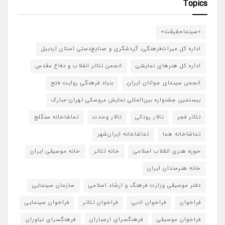
Topics
«سینماحقیقت»
اداره کل میراث‌فرهنگی، گردشگری و صنایع‌دستی استان اردبیل
اداره کل هنرهای نمایشی
انجمن تئاتر انقلاب و دفاع مقدس
انجمن سینمای جوانان ایران
بنیاد فرهنگی روایت فتح
بیستمین جشنواره بین‌المللی نمایش عروسکی تهران-مبارک
تئاتر فجر
تالار رودکی
تالار وحدت
تماشاخانه سنگلج
تماشاخانه هما
تماشاخانه‌ ایران‌شهر
حوزه هنری انقلاب اسلامی
خانه تئاتر
خانه موسیقی ایران
خانه هنرمندان ایران
دفتر موسیقی وزارت فرهنگ و ارشاد اسلامی
سازمان سینمایی
فراخوان
فراخوان ادبی
فراخوان تئاتر
فراخوان سینمایی
فراخوان موسیقی
فرهنگسرای ارسباران
فرهنگسرای نیاوران