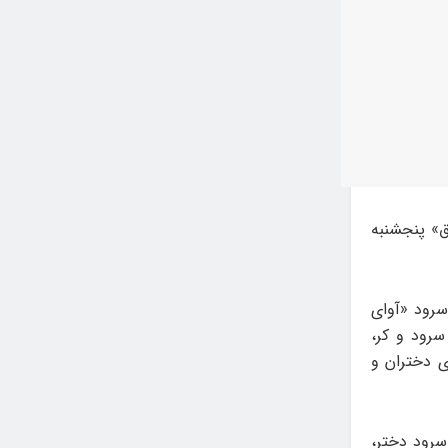
»‌ پنجشنبه
سرود «آوای
رود و کر،
ی دختران و
سرود دختر،