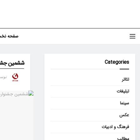
صفحه نخ
Categories
ششمین جشنوا
توس
تئاتر
تبلیغات
سینما
عکس
فرهنگ و ادبیات
مطالب