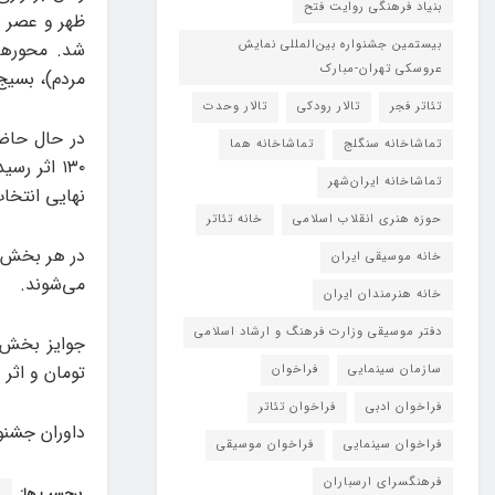
بنیاد فرهنگی روایت فتح
ظهر و عصر ب
بیستمین جشنواره بین‌المللی نمایش
شد. محورها
عروسکی تهران-مبارک
مردم)، بسیج
تئاتر فجر
تالار رودکی
تالار وحدت
در حال حاضر
تماشاخانه سنگلج
تماشاخانه هما
تماشاخانه‌ ایران‌شهر
نهایی انتخا
حوزه هنری انقلاب اسلامی
خانه تئاتر
در هر بخش گ
خانه موسیقی ایران
می‌شوند.
خانه هنرمندان ایران
دفتر موسیقی وزارت فرهنگ و ارشاد اسلامی
جوایز بخش ک
تومان و اثر ویژه هیا
سازمان سینمایی
فراخوان
فراخوان ادبی
فراخوان تئاتر
داوران جشنو
فراخوان سینمایی
فراخوان موسیقی
فرهنگسرای ارسباران
برچسب ها:
«