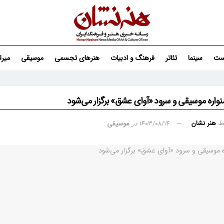
ست
سینما
تئاتر
فرهنگ و ادبیات
هنرهای تجسمی
موسیقی
میر
ره موسیقی و سرود «آوای عشق» برگزار می‌شود
هنر نشان
۱۴۰۳/۰۸/۱۴
موسیقی
ط
در