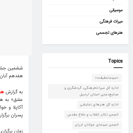
موسیقی
میراث فرهنگی
هنرهای تجسمی
Topics
ششمین جشنوا
هفدهم آبان ب
«سینماحقیقت»
اداره کل میراث‌فرهنگی، گردشگری و
به گزارش
هن
صنایع‌دستی استان اردبیل
عشق» به هم
اداره کل هنرهای نمایشی
آکاپلا و خو
پسران برگزار
انجمن تئاتر انقلاب و دفاع مقدس
انجمن سینمای جوانان ایران
زمان برگزار