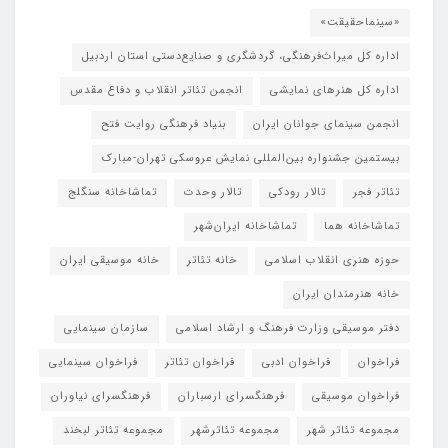
«سینماحقیقت»
اداره کل میراث‌فرهنگی، گردشگری و صنایع‌دستی استان اردبیل
اداره کل هنرهای نمایشی
انجمن تئاتر انقلاب و دفاع مقدس
انجمن سینمای جوانان ایران
بنیاد فرهنگی روایت فتح
بیستمین جشنواره بین‌المللی نمایش عروسکی تهران-مبارک
تئاتر فجر
تالار رودکی
تالار وحدت
تماشاخانه سنگلج
تماشاخانه هما
تماشاخانه‌ ایران‌شهر
حوزه هنری انقلاب اسلامی
خانه تئاتر
خانه موسیقی ایران
خانه هنرمندان ایران
دفتر موسیقی وزارت فرهنگ و ارشاد اسلامی
سازمان سینمایی
فراخوان
فراخوان ادبی
فراخوان تئاتر
فراخوان سینمایی
فراخوان موسیقی
فرهنگسرای ارسباران
فرهنگسرای نیاوران
مجموعه تئاتر شهر
مجموعه تئاترشهر
مجموعه تئاتر لبخند