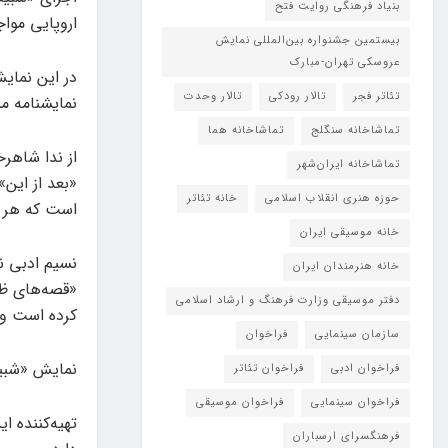
بنیاد فرهنگی روایت فتح
اروپایی مواج
بیستمین جشنواره بین‌المللی نمایش
عروسکی تهران-مبارک
در این نمایش
تئاتر فجر
تالار رودکی
تالار وحدت
نمایشنامه مش
تماشاخانه سنگلج
تماشاخانه هما
از ندا شاهرخ
تماشاخانه‌ ایران‌شهر
«بعد از این»
حوزه هنری انقلاب اسلامی
خانه تئاتر
است که هر کد
خانه موسیقی ایران
نسیم ادبی نی
خانه هنرمندان ایران
«قصه‌های ظه
دفتر موسیقی وزارت فرهنگ و ارشاد اسلامی
کرده‌ است و 
سازمان سینمایی
فراخوان
نمایش «شبیه
فراخوان ادبی
فراخوان تئاتر
فراخوان سینمایی
فراخوان موسیقی
تهیه‌کننده 
فرهنگسرای ارسباران