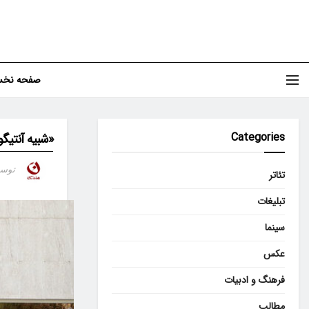
صفحه نخ
Categories
«شبیه آنتیگون
توس
تئاتر
تبلیغات
سینما
عکس
فرهنگ و ادبیات
مطالب