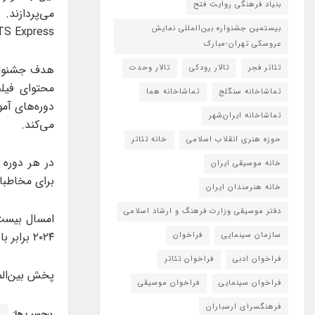
بنیاد فرهنگی روایت فتح
بیستمین جشنواره بین‌المللی نمایش
ShorTS Express حضو
عروسکی تهران-مبارک
هدف جشنواره
تئاتر فجر
تالار رودکی
تالار وحدت
محتوای فیلم
تماشاخانه سنگلج
تماشاخانه هما
دوره‌های آم
تماشاخانه‌ ایران‌شهر
می‌کند.
حوزه هنری انقلاب اسلامی
خانه تئاتر
در هر دوره 
خانه موسیقی ایران
برای مخاطبان
خانه هنرمندان ایران
دفتر موسیقی وزارت فرهنگ و ارشاد اسلامی
۲۰۲۴ برابر با ۸ تا ۱۶ تیر ماه در شهر تریست کشور ایتالیا برگزار می‌شود.
سازمان سینمایی
فراخوان
فراخوان ادبی
فراخوان تئاتر
پخش بین‌المل
فراخوان سینمایی
فراخوان موسیقی
فرهنگسرای ارسباران
برچسب ها:
ف