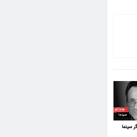
سینما
گر سینما