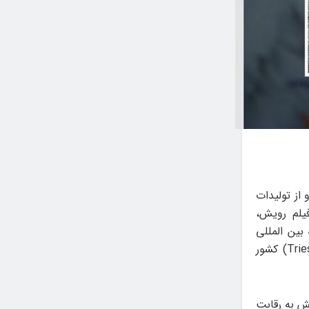
 از تولیدات
یلم رویش،
ین المللی
فیلم کوتاه «تریست» (Trieste ShorTS International Film Festival(ShorTS IFF)) کشور
در شش بخش به رقابت