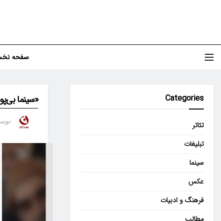
صفحه نخ
Categories
«سینما بی‌پول
توس
تئاتر
تبلیغات
سینما
عکس
فرهنگ و ادبیات
مطالب