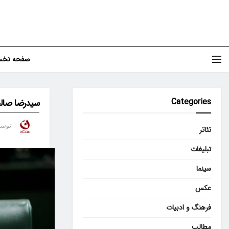
صفحه نخ
Categories
سیدرضا صالح
توس
تئاتر
تبلیغات
سینما
عکس
فرهنگ و ادبیات
مطالب