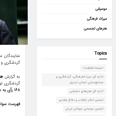
موسیقی
میراث فرهنگی
هنرهای تجسمی
Topics
نمایندگان 
گردشگری و ص
«سینماحقیقت»
به گزارش
هن
اداره کل میراث‌فرهنگی، گردشگری و
گردشگری توا
صنایع‌دستی استان اردبیل
۱۶۸ رأی به عنوان وزیر میراث‌فرهنگی، گردشگری و صنایع‌دستی انتخاب شد.
اداره کل هنرهای نمایشی
انجمن تئاتر انقلاب و دفاع مقدس
فهرست سوابق
انجمن سینمای جوانان ایران