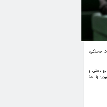
ث فرهنگی،
یع دستی و
ری؛
با اخذ