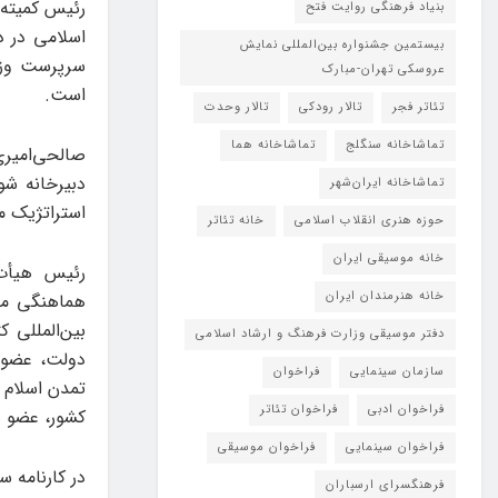
رئیس کمیته 
بنیاد فرهنگی روایت فتح
اسلامی در د
بیستمین جشنواره بین‌المللی نمایش
سرپرست وزا
عروسکی تهران-مبارک
است.
تئاتر فجر
تالار رودکی
تالار وحدت
تماشاخانه سنگلج
تماشاخانه هما
صالحی‌امیر
دبیرخانه ش
تماشاخانه‌ ایران‌شهر
استراتژیک م
حوزه هنری انقلاب اسلامی
خانه تئاتر
خانه موسیقی ایران
رئیس هیأت 
خانه هنرمندان ایران
هماهنگی مرا
بین‌المللی 
دفتر موسیقی وزارت فرهنگ و ارشاد اسلامی
دولت، عضو 
سازمان سینمایی
فراخوان
تمدن اسلام 
فراخوان ادبی
فراخوان تئاتر
کشور، عضو ه
فراخوان سینمایی
فراخوان موسیقی
فرهنگسرای ارسباران