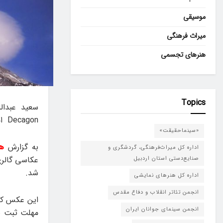
موسیقی
میراث فرهنگی
هنرهای تجسمی
Topics
سعید عبدال
Decagon امریکا با موضوع “جوهر آب”/”H۲O-The Essence Of Water” شد.
«سینماحقیقت»
به گزارش
هن
اداره کل میراث‌فرهنگی، گردشگری و
صنایع‌دستی استان اردبیل
شد.
اداره کل هنرهای نمایشی
انجمن تئاتر انقلاب و دفاع مقدس
این عکس که 
انجمن سینمای جوانان ایران
مهلت ثبت ن