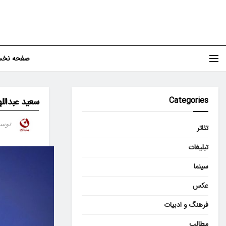
صفحه نخ
Categories
سعید عبدالل
توس
تئاتر
تبلیغات
سینما
عکس
فرهنگ و ادبیات
مطالب