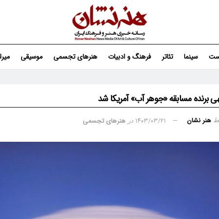
ست
سینما
تئاتر
فرهنگ و ادبیات
هنرهای تجسمی
موسیقی
میر
هی برنده مسابقه «جوهر آب» آمریکا شد
هنر نشان
۱۴۰۳/۰۳/۲۱
هنرهای تجسمی
ط
در