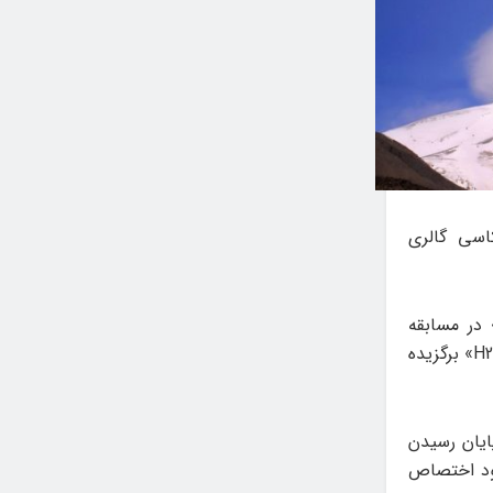
اسی گالری
 در مسابقه
عکاسی گالری Decagon آمریکا با موضوع «جوهر آب/H2O-The Essence Of Water» برگزیده
ایان رسیدن
ود اختصاص