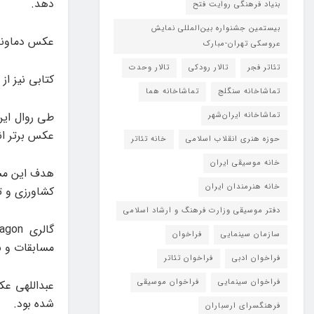
دهد.
بنیاد فرهنگی روایت فتح
بیستمین جشنواره بین‌المللی نمایش
عکس دماوند 
عروسکی تهران-مبارک
تئاتر فجر
تالار رودکی
تالار وحدت
کتابی نیز از
تماشاخانه سنگلج
تماشاخانه هما
طی روال ای
تماشاخانه‌ ایران‌شهر
عکس برتر ان
حوزه هنری انقلاب اسلامی
خانه تئاتر
خانه موسیقی ایران
هدف این مس
خانه هنرمندان ایران
کشاورزی و ت
دفتر موسیقی وزارت فرهنگ و ارشاد اسلامی
سازمان سینمایی
فراخوان
مسابقات و نم
فراخوان ادبی
فراخوان تئاتر
فراخوان سینمایی
فراخوان موسیقی
عبداللهی عکا
شده بود.
فرهنگسرای ارسباران