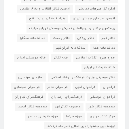
اداره کل هنرهای نمایشی
انجمن تئاتر انقلاب و دفاع مقدس
انجمن سینمای جوانان ایران
بنیاد فرهنگی روایت فتح
بیستمین جشنواره بین‌المللی نمایش عروسکی تهران-مبارک
تئاتر فجر
تالار رودکی
تالار وحدت
تماشاخانه سنگلج
تماشاخانه هما
تماشاخانه‌ ایران‌شهر
حوزه هنری انقلاب اسلامی
خانه تئاتر
خانه موسیقی ایران
خانه هنرمندان ایران
دفتر موسیقی وزارت فرهنگ و ارشاد اسلامی
سازمان سینمایی
فراخوان
فراخوان ادبی
فراخوان تئاتر
فراخوان سینمایی
فراخوان موسیقی
فرهنگسرای ارسباران
فرهنگسرای نیاوران
مجموعه تئاتر شهر
مجموعه تئاترشهر
مجموعه تئاتر لبخند
مرکز تئاتر مولوی
موزه سینما
موزه هنرهای معاصر
نوزدهمین جشنواره بین‌المللی «سینماحقیقت»