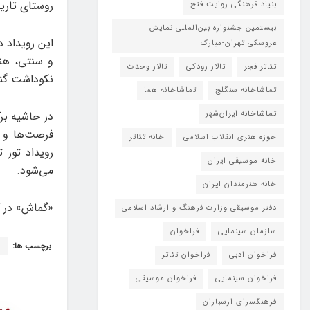
روستای تاری
بنیاد فرهنگی روایت فتح
بیستمین جشنواره بین‌المللی نمایش
عروسکی تهران-مبارک
و سنتی، هنر
تئاتر فجر
تالار رودکی
تالار وحدت
نکوداشت گنجینه‌
تماشاخانه سنگلج
تماشاخانه هما
تماشاخانه‌ ایران‌شهر
در حاشیه بر
فرصت‌ها و چ
حوزه هنری انقلاب اسلامی
خانه تئاتر
رویداد تور 
خانه موسیقی ایران
می‌شود.
خانه هنرمندان ایران
«گماش» در 
دفتر موسیقی وزارت فرهنگ و ارشاد اسلامی
سازمان سینمایی
فراخوان
برچسب ها:
ر
فراخوان ادبی
فراخوان تئاتر
فراخوان سینمایی
فراخوان موسیقی
فرهنگسرای ارسباران