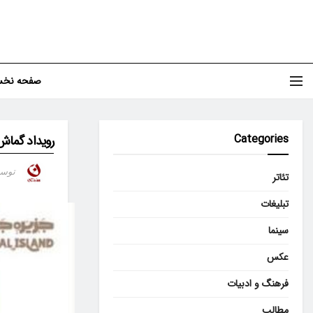
صفحه نخ
Categories
رویداد گماش
توس
تئاتر
تبلیغات
سینما
عکس
فرهنگ و ادبیات
مطالب