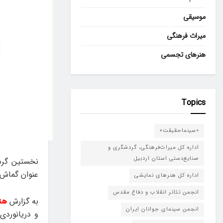
موسیقی
میراث فرهنگی
هنرهای تجسمی
Topics
«سینماحقیقت»
اداره کل میراث‌فرهنگی، گردشگری و
صنایع‌دستی استان اردبیل
نخستین گرده
عنوان گماش 
اداره کل هنرهای نمایشی
انجمن تئاتر انقلاب و دفاع مقدس
به گزارش
هن
انجمن سینمای جوانان ایران
و دریانوردی