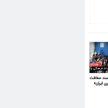
اث فرهنگی
ند حفاظت
ری ایران»