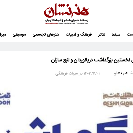
ست
سینما
تئاتر
فرهنگ و ادبیات
هنرهای تجسمی
موسیقی
میر
 نخستین بزرگداشت دریانوردان و لنج سازان
هنر نشان
۱۴۰۳/۱۱/۰۲
میراث فرهنگی
ط
در