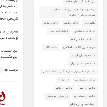
بنیاد فرهنگی روایت فتح
از نقاشی‌ها
بیستمین جشنواره بین‌المللی نمایش
صورت اجمالی
عروسکی تهران-مبارک
تاریخی مختل
تئاتر فجر
تالار رودکی
تالار وحدت
همزمان با ر
تماشاخانه سنگلج
تماشاخانه هما
نویسنده درب
تماشاخانه‌ ایران‌شهر
حوزه هنری انقلاب اسلامی
خانه تئاتر
خانه موسیقی ایران
این نشست بر
خانه هنرمندان ایران
برچسب ها:
ف
دفتر موسیقی وزارت فرهنگ و ارشاد اسلامی
سازمان سینمایی
فراخوان
فراخوان ادبی
فراخوان تئاتر
فراخوان سینمایی
فراخوان موسیقی
فرهنگسرای ارسباران