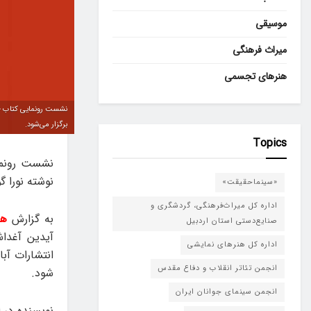
موسیقی
میراث فرهنگی
هنرهای تجسمی
برگزار می‌شود.
Topics
نشست رونمای
نوشته نورا گودرزی پنجشنبه ۱۷ م
«سینماحقیقت»
اداره کل میراث‌فرهنگی، گردشگری و
به گزارش
هن
صنایع‌دستی استان اردبیل
آیدین آغداش
اداره کل هنرهای نمایشی
انجمن تئاتر انقلاب و دفاع مقدس
شود.
انجمن سینمای جوانان ایران
نویسنده در 