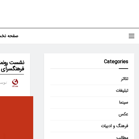
صفحه نخ
Categories
نشست رونمایی
فرهنگسرای ن
تئاتر
توس
تبلیغات
سینما
عکس
فرهنگ و ادبیات
مطالب