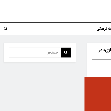
اث فرهنگی
زی» در