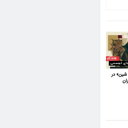
ای تجسمی
 شین» در
ان