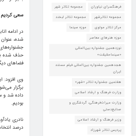
فرهنگسرای نیاوران
مجموعه تئاتر شهر
سعی کردیم ب
مجموعه تئاترشهر
مجموعه تئاتر لبخند
مرکز تئاتر مولوی
موزه سینما
در ادامه ات
موزه هنرهای معاصر
شده، عنوان 
جشنواره‌های
نوزدهمین جشنواره بین‌المللی
حذف شده بود
«سینماحقیقت»
فضاهای دیگر
هجدهمین جشنواره بین‌المللی فیلم مستند
ایران
وی افزود: 
هفتمین جشنواره تئاتر «شهر»
برگزار می‌ش
وزارت فرهنگ و ارشاد اسلامی
بودیم.
وزارت میراث‌فرهنگی، گردشگری و
صنایع‌دستی
وزیر فرهنگ و ارشاد اسلامی
درصد انتخاب نمی
پردیس تئاتر شهرزاد