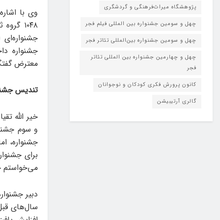
پژوهشگاه میراث‌فرهنگی و گردشگری
وی با اشار
۱۰۴۸ گرو
چهل و سومین جشنواره بین المللی فیلم فجر
جشنواره‌ای 
چهل و سومین جشنواره بین‌المللی تئاتر فجر
جشنواره دا
چهل و چهارمین جشنواره بین المللی تئاتر
معترض گفتگو
فجر
کانون پرورش فکری کودکان و نوجوانان
تندیس جشنوا
گالری آرتیبیشن
خیر الله تقی
و سوم جشنوا
جشنواره، ام
برای جشنواره
می‌خواستم ج
دبیر جشنواره
افزایش یافت. همچنین جوایز ۳۵ میلی