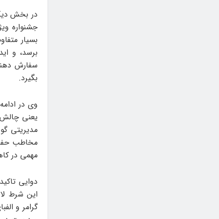
در بخش دیگر
جشنواره ویژ
بسیار متفاو
برسد، و ای
سفارش دهنده
بگیرد.
وی در ادامه
یعنی چالش 
مدیریتی گون
مخاطب حفظ ک
مهمی در کاه
دوایی تاکید
این شرط لاز
گرامر و الف