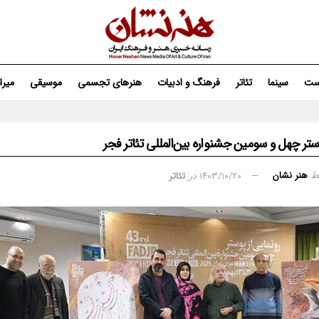
ست
سینما
تئاتر
فرهنگ و ادبیات
هنرهای تجسمی
موسیقی
میر
وستر چهل و سومین جشنواره بین‌المللی تئاتر فجر
هنر نشان
۱۴۰۳/۱۰/۲۰
تئاتر
ط
در