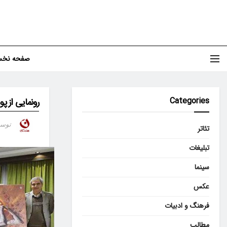
صفحه نخ
Categories
رونمایی از پ
توس
تئاتر
تبلیغات
سینما
عکس
فرهنگ و ادبیات
مطالب