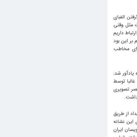
فتن الفبای
ت مثل وقتی
رتباط داریم
 بر این بود
رای مخاطب
یادآور شد:
غالبا توسط
نصر تصویری
داشت.
داد از طریق
 این نشانه
یسان ایران