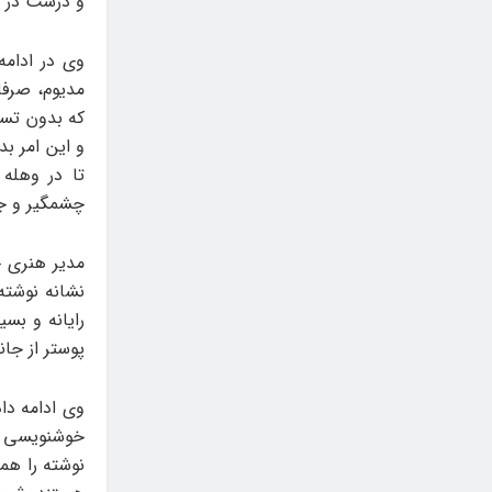
و درست در م
وی در ادامه
مدیوم، صرفا
که بدون تسلط
و این امر بد
تا در وهله
چشمگیر و جذا
مدیر هنری چ
نشانه نوشته
رایانه و بس
پوستر از جا
وی ادامه دا
خوشنویسی دس
نوشته را هم