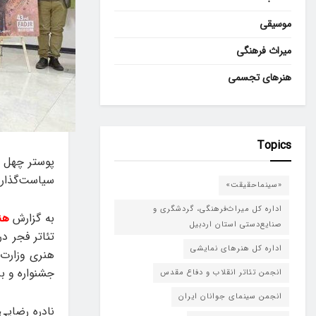
موسیقی
میراث فرهنگی
هنرهای تجسمی
Topics
پوستر چهل و
سیاست‌گذاری
«سینماحقیقت»
اداره کل میراث‌فرهنگی، گردشگری و
به گزارش
هن
صنایع‌دستی استان اردبیل
تئاتر فجر د
اداره کل هنرهای نمایشی
هنری وزارت 
جشنواره و برخی هن
انجمن تئاتر انقلاب و دفاع مقدس
انجمن سینمای جوانان ایران
نادره رضایی