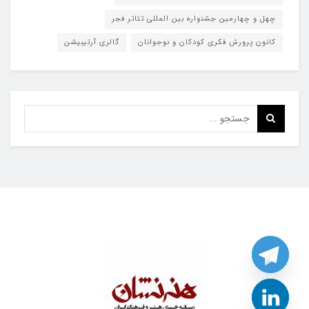
چهل و چهارمین جشنواره بین المللی تئاتر فجر
کانون پرورش فکری کودکان و نوجوانان
گالری آرتیبیشن