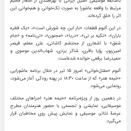
باسابقه موسیقی اصیل ایرانی با بهره‌مندی از اشعار فخیم
مرتبط با واقعه عاشورا به صورت تک‌خوانی و هم‌خوانی این
اثر را خلق کرده‌اند.
در این آلبوم قطعات «باز این چه شورش است»، «یک قطره
باران»، «تکیه بر نی»، «دریا»، «مجنون»، «نی‌نامه» و «جام
شفق» با اشعاری از محتشم کاشانی، علی معلم، قیصر
امین‌پور، رؤیا باقری، شاکر یزدی، شهاب‌الدین موسوی و
حمیدرضا برقعی خوانده شده‌است.
آلبوم «مقتل‌خوانی» امروز ۱۵ تیر در خلال برنامه عاشورایی
«خیمه هنر» که از ساعت ۱۸:۳۰ در پهنه رودکی آغاز می‌شود،
رونمایی می‌شود.
در دهمین روز از ویژه‌برنامه «خیمه هنر» اجراهای مختلف
موسیقایی، نمایشی و تجسمی با حضور هنرمندان مطرح
عرصهٔ تئاتر، موسیقی و نمایش پیش روی مخاطبان قرار
می‌گیرد.