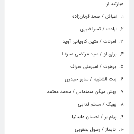
عبارتند از:
۱. آغباش / صمد قربان‌زاده
۲. ارادت / کسرا قنبری
۳. امرتات / متین کاویانی آوید
۴. برای او / سید مرتضی سبزقبا
۵. برهوت / امیرعلی صراف
۶. بنت الشلبیه / سارو حیدری
۷. بهش میگن منمنداس / محمد معتمد
۸. بهیگ / مسلم فدایی
۹. پیام بر / احسان عابدنیا
۱۰. تایماز / رسول یعقوبی