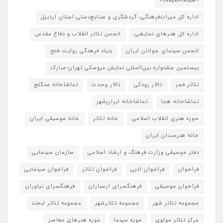
«سینماحقیقت»
اداره کل میراث‌فرهنگی، گردشگری و صنایع‌دستی استان اردبیل
اداره کل هنرهای نمایشی
انجمن تئاتر انقلاب و دفاع مقدس
انجمن سینمای جوانان ایران
بنیاد فرهنگی روایت فتح
بیستمین جشنواره بین‌المللی نمایش عروسکی تهران-مبارک
تئاتر فجر
تالار رودکی
تالار وحدت
تماشاخانه سنگلج
تماشاخانه هما
تماشاخانه‌ ایران‌شهر
حوزه هنری انقلاب اسلامی
خانه تئاتر
خانه موسیقی ایران
خانه هنرمندان ایران
دفتر موسیقی وزارت فرهنگ و ارشاد اسلامی
سازمان سینمایی
فراخوان
فراخوان ادبی
فراخوان تئاتر
فراخوان سینمایی
فراخوان موسیقی
فرهنگسرای ارسباران
فرهنگسرای نیاوران
مجموعه تئاتر شهر
مجموعه تئاترشهر
مجموعه تئاتر لبخند
مرکز تئاتر مولوی
موزه سینما
موزه هنرهای معاصر