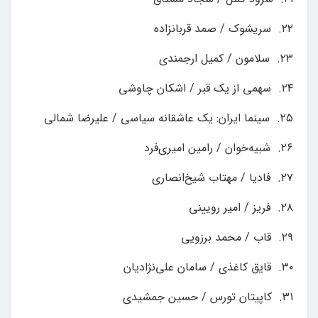
۲۲. سریشوک / صمد قربانزاده
۲۳. سلامون / کمیل ارجمندی
۲۴. سهمی از یک قبر / اشکان چاوشی
۲۵. سینما ایران: یک عاشقانه سیاسی / علیرضا شمالی
۲۶. شبیه‌خوان / رامین امیری‌فرد
۲۷. فادیا / مهتاب شیخ‌انصاری
۲۸. فریز / امیر رویینی
۲۹. قاب / محمد برزویی
۳۰. قایق کاغذی / سامان علی‌نژادیان
۳۱. کاپیتان تورس / حسین جمشیدی