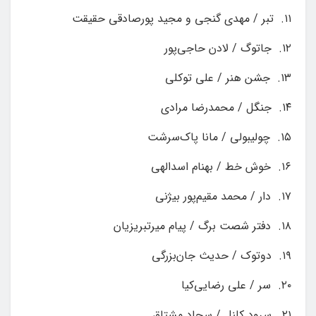
۱۱. تبر / مهدی گنجی و مجید پورصادقی حقیقت
۱۲. جاتوگ / لادن حاجی‌پور
۱۳. جشن هنر / علی توکلی
۱۴. جنگل / محمدرضا مرادی
۱۵. چولیبولی / مانا پاک‌سرشت
۱۶. خوش خط / بهنام اسدالهی
۱۷. دار / محمد مقیم‌پور بیژنی
۱۸. دفتر شصت برگ / پیام میرتبریزیان
۱۹. دوتوک / حدیث جان‌بزرگی
۲۰. سر / علی رضایی‌کیا
۲۱. سرود کلنل / سجاد مشتاق