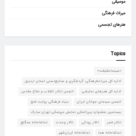
موسیقی
میراث فرهنگی
هنرهای تجسمی
Topics
«سینماحقیقت»
اداره کل میراث‌فرهنگی، گردشگری و صنایع‌دستی استان اردبیل
اداره کل هنرهای نمایشی
انجمن تئاتر انقلاب و دفاع مقدس
انجمن سینمای جوانان ایران
بنیاد فرهنگی روایت فتح
بیستمین جشنواره بین‌المللی نمایش عروسکی تهران-مبارک
تئاتر فجر
تالار رودکی
تالار وحدت
تماشاخانه سنگلج
تماشاخانه هما
تماشاخانه‌ ایران‌شهر