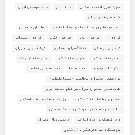
حوزه هنری انقلاب اسلامی
خانه تئاتر
خانه موسیقی ایران
خانه هنرمندان ایران
دفتر موسیقی وزارت فرهنگ و ارشاد اسلامی
سازمان سینمایی
فراخوان
فراخوان ادبی
فراخوان تئاتر
فراخوان سینمایی
فراخوان موسیقی
فرهنگسرای ارسباران
فرهنگسرای نیاوران
مجموعه تئاتر شهر
مجموعه تئاترشهر
مجموعه تئاتر لبخند
مرکز تئاتر مولوی
موزه سینما
موزه هنرهای معاصر
نوزدهمین جشنواره بین‌المللی «سینماحقیقت»
هجدهمین جشنواره بین‌المللی فیلم مستند ایران
هفتمین جشنواره تئاتر «شهر»
وزارت فرهنگ و ارشاد اسلامی
وزارت میراث‌فرهنگی، گردشگری و صنایع‌دستی
وزیر فرهنگ و ارشاد اسلامی
پردیس تئاتر شهرزاد
پژوهشگاه میراث‌فرهنگی و گردشگری