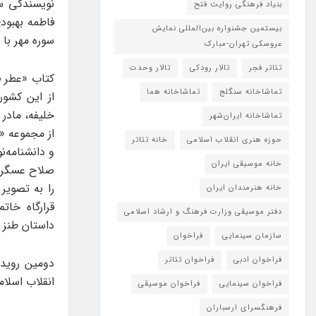
نویسندگی س
بنیاد فرهنگی روایت فتح
فاطمه بهبود
بیستمین جشنواره بین‌المللی نمایش
سوره مهر با
عروسکی تهران-مبارک
تئاتر فجر
تالار رودکی
تالار وحدت
کتاب «عطر ف
تماشاخانه سنگلج
تماشاخانه هما
از این کشور
خلیفه، مادر
تماشاخانه‌ ایران‌شهر
از مجموعه «
حوزه هنری انقلاب اسلامی
خانه تئاتر
و دانشنامه‌
خانه موسیقی ایران
صلاح عسگرپو
را به تصویر
خانه هنرمندان ایران
دفتر موسیقی وزارت فرهنگ و ارشاد اسلامی
داستان طنز 
سازمان سینمایی
فراخوان
فراخوان ادبی
فراخوان تئاتر
انقلاب اسلام
فراخوان سینمایی
فراخوان موسیقی
فرهنگسرای ارسباران