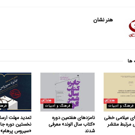
هنر نشان
 ها
فرهنگ و ادبیات
فرهنگ و ادبیات
فرهن
های عیلامی خطی
نامزدهای هفتمین دوره
تمدید مهلت ارسال
 مرتبط منتشر
«کتاب سال الوند» معرفی
نخستین دوره جای
شدند
«سیروس پرهام»