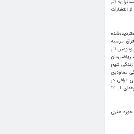
فران» اثر
ز انتشارات
متردیده‌شده
فراق مرضیه
ودومین اثر
 ریاضی‌دان
 زندگی شیخ
گی معاودین
ی عراقی در
قرارگاه خاتم‌الانبیا می‌پردازد. کتاب «لنگ گرمابه آغامحمدخان قاجار» نیز مجموعه‌ای از ۱۳
عت ۱۶ در تماشاخانه مهر حوزه هنری