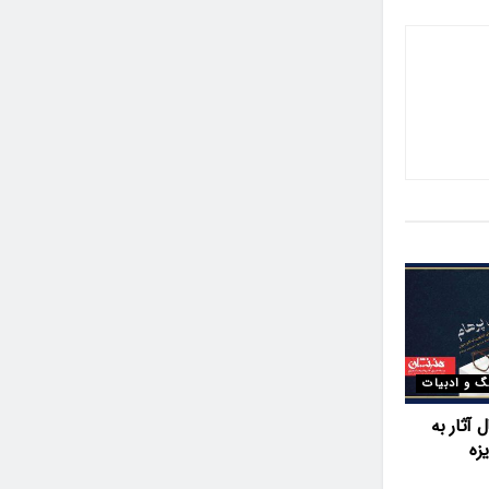
گ و ادبیات
 آثار به
زه