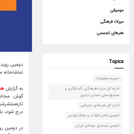
موسیقی
میراث فرهنگی
هنرهای تجسمی
Topics
تماشاخانه مه
«سینماحقیقت»
به گزارش
هن
اداره کل میراث‌فرهنگی، گردشگری و
گوش مخاطب
صنایع‌دستی استان اردبیل
تازه‌منتشرش
اداره کل هنرهای نمایشی
درج شود، بل
انجمن تئاتر انقلاب و دفاع مقدس
انجمن سینمای جوانان ایران
در دومین رو