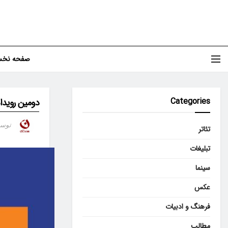
صفحه نخ
Categories
دومین رویداد
توس
تئاتر
تبلیغات
سینما
عکس
فرهنگ و ادبیات
مطالب