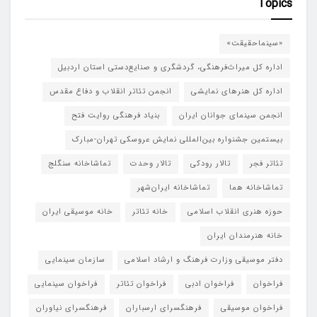
Topics
«سینماحقیقت»
اداره کل میراث‌فرهنگی، گردشگری و صنایع‌دستی استان اردبیل
اداره کل هنرهای نمایشی
انجمن تئاتر انقلاب و دفاع مقدس
انجمن سینمای جوانان ایران
بنیاد فرهنگی روایت فتح
بیستمین جشنواره بین‌المللی نمایش عروسکی تهران-مبارک
تئاتر فجر
تالار رودکی
تالار وحدت
تماشاخانه سنگلج
تماشاخانه هما
تماشاخانه‌ ایران‌شهر
حوزه هنری انقلاب اسلامی
خانه تئاتر
خانه موسیقی ایران
خانه هنرمندان ایران
دفتر موسیقی وزارت فرهنگ و ارشاد اسلامی
سازمان سینمایی
فراخوان
فراخوان ادبی
فراخوان تئاتر
فراخوان سینمایی
فراخوان موسیقی
فرهنگسرای ارسباران
فرهنگسرای نیاوران