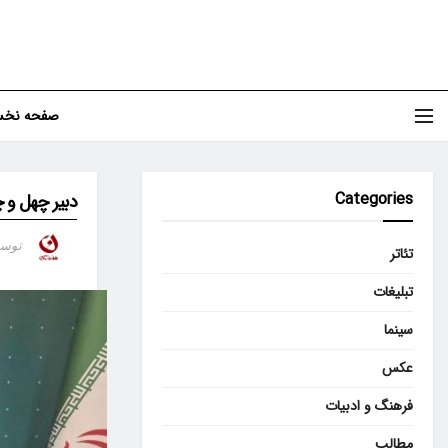
صفحه نخ
Categories
دبیر چهل‌ و 
توس
تئاتر
تبلیغات
سینما
عکس
فرهنگ و ادبیات
مطالب