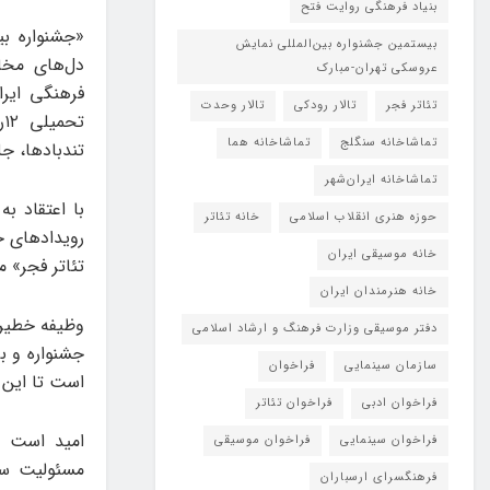
بنیاد فرهنگی روایت فتح
«جشنواره بی
بیستمین جشنواره بین‌المللی نمایش
دل‌های مخاط
عروسکی تهران-مبارک
فرهنگی ایر
تئاتر فجر
تالار رودکی
تالار وحدت
ت
تماشاخانه سنگلج
تماشاخانه هما
تندبادها، جل
تماشاخانه‌ ایران‌شهر
با اعتقاد ب
حوزه هنری انقلاب اسلامی
خانه تئاتر
رویدادهای ج
خانه موسیقی ایران
تئاتر فجر» 
خانه هنرمندان ایران
وظیفه خطیر 
دفتر موسیقی وزارت فرهنگ و ارشاد اسلامی
جشنواره و ب
سازمان سینمایی
فراخوان
است تا این 
فراخوان ادبی
فراخوان تئاتر
امید است با
فراخوان سینمایی
فراخوان موسیقی
مسئولیت ست
فرهنگسرای ارسباران