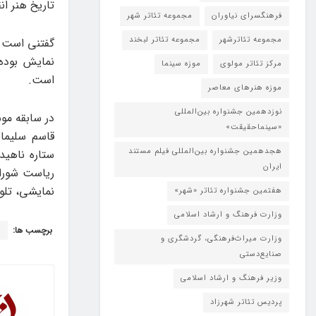
تاریخ هنر ان
فرهنگسرای نیاوران
مجموعه تئاتر شهر
مجموعه تئاترشهر
مجموعه تئاتر لبخند
گفتنی است ف
نمایش بوده
مرکز تئاتر مولوی
موزه سینما
است.
موزه هنرهای معاصر
نوزدهمین جشنواره بین‌المللی
در سابقه‌ م
«سینماحقیقت»
قاسم سلیمان
هجدهمین جشنواره بین‌المللی فیلم مستند
ستاره ناهید
ایران
ریاست شورای
نمایشی، تلو
هفتمین جشنواره تئاتر «شهر»
وزارت فرهنگ و ارشاد اسلامی
برچسب ها:
ت
وزارت میراث‌فرهنگی، گردشگری و
صنایع‌دستی
وزیر فرهنگ و ارشاد اسلامی
پردیس تئاتر شهرزاد