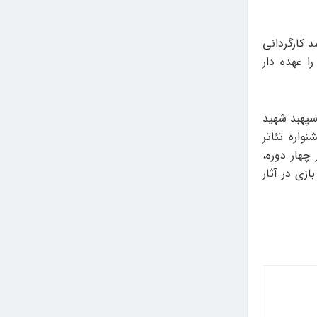
 کارگردانی
 عهده دار
سپهبد شهید
واره تئاتر
چهار دوره،
زی در آثار