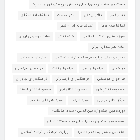
بیستمین جشنواره بین‌المللی نمایش عروسکی تهران-مبارک
تئاتر فجر
تالار رودکی
تالار وحدت
تماشاخانه سنگلج
تماشاخانه هما
تماشاخانه‌ ایران‌شهر
حوزه هنری انقلاب اسلامی
خانه تئاتر
خانه موسیقی ایران
خانه هنرمندان ایران
دفتر موسیقی وزارت فرهنگ و ارشاد اسلامی
سازمان سینمایی
فراخوان
فراخوان ادبی
فراخوان تئاتر
فراخوان سینمایی
فراخوان موسیقی
فرهنگسرای ارسباران
فرهنگسرای نیاوران
مجموعه تئاتر شهر
مجموعه تئاترشهر
مجموعه تئاتر لبخند
مرکز تئاتر مولوی
موزه سینما
موزه هنرهای معاصر
نوزدهمین جشنواره بین‌المللی «سینماحقیقت»
هجدهمین جشنواره بین‌المللی فیلم مستند ایران
هفتمین جشنواره تئاتر «شهر»
وزارت فرهنگ و ارشاد اسلامی