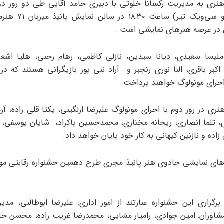
هنری به مدیریت رکسانا خلوتی با دبیری حامد آقایی طی دو روز د
شنبه (سی و سی‌ویک تیر) سا
 در عرصه هنرهای نمایشی است .
ملیسا سعیدی، دیانا سیدین، نازلی ‌کاظمی، رهام رجبی، هلیا اشع
اکبر ‌باقری، النا ‌نوری ‌رنجبر و آراد نبی پور بازیگرانی هستند که 
اجرای مونولوگ خواهند پرداخت.
نری در روز دوم با اجرای مونولوگ علیرضا ازلگینی، یکتا ‌قلی ‌زاده، آ
ی، تلما انصاری، ریحانه مختاری، محمدحسین پاکزاد، شایان ‌یوسفی، بار
 زاده و نازنین کیهانی به کار خود پایان خواهد داد.
ای ‌نمایشی ‌جادوی ‌هنر ‌پانیذ مجری طرح دهمین جشنواره رقابتی مون
رگزاری این جشنواره عبارتند از امور اداری: علیرضا ابوطالبی، مدیرت
مشاوران: امین جوادی، رامیار مشایی، محمدرضا ‌غریب ‌زاده، محسن ‌حا