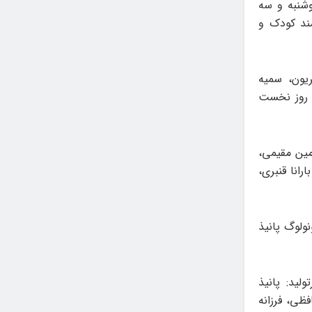
وشنبه و سه
عت ۱۸:۳۰ در سالن نمایش پانیذ میزبان ۷۱ هنرمند کودک و
ریون، سمیه
در روز نخست
رمین مقیمی،
انا ‌قنبری،
ولوگ پانیذ
ولید: پانیذ
فظی، فرزانه