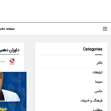
صفحه نخ
Categories
داوران دهمین
توس
تئاتر
تبلیغات
سینما
عکس
فرهنگ و ادبیات
مطالب