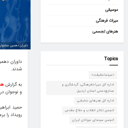
موسیقی
میراث فرهنگی
هنرهای تجسمی
داوران دهمین جشنواره 
Topics
داوران دهمی
شدند.
«سینماحقیقت»
به گزارش
هن
اداره کل میراث‌فرهنگی، گردشگری و
و نوجوان در 
صنایع‌دستی استان اردبیل
اداره کل هنرهای نمایشی
حمید ابراهی
انجمن تئاتر انقلاب و دفاع مقدس
رویداد را برع
انجمن سینمای جوانان ایران