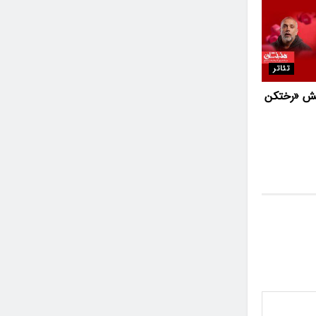
تئاتر
یش «رختکن