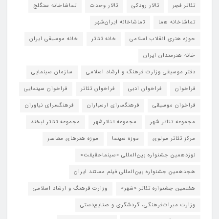
تئاتر فجر
تالار رودکی
تالار وحدت
تماشاخانه سنگلج
تماشاخانه هما
تماشاخانه‌ ایران‌شهر
حوزه هنری انقلاب اسلامی
خانه تئاتر
خانه موسیقی ایران
خانه هنرمندان ایران
دفتر موسیقی وزارت فرهنگ و ارشاد اسلامی
سازمان سینمایی
فراخوان
فراخوان ادبی
فراخوان تئاتر
فراخوان سینمایی
فراخوان موسیقی
فرهنگسرای ارسباران
فرهنگسرای نیاوران
مجموعه تئاتر شهر
مجموعه تئاترشهر
مجموعه تئاتر لبخند
مرکز تئاتر مولوی
موزه سینما
موزه هنرهای معاصر
نوزدهمین جشنواره بین‌المللی «سینماحقیقت»
هجدهمین جشنواره بین‌المللی فیلم مستند ایران
هفتمین جشنواره تئاتر «شهر»
وزارت فرهنگ و ارشاد اسلامی
وزارت میراث‌فرهنگی، گردشگری و صنایع‌دستی