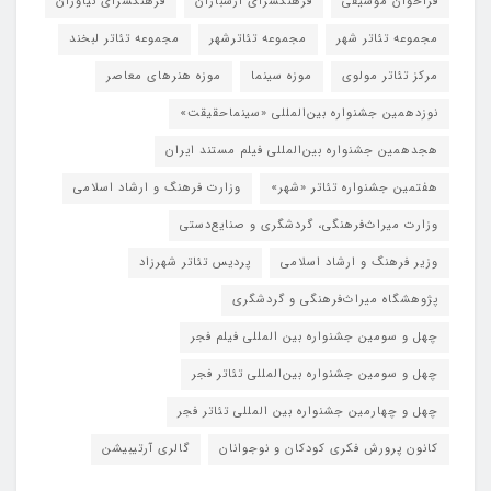
فراخوان موسیقی
فرهنگسرای ارسباران
فرهنگسرای نیاوران
مجموعه تئاتر شهر
مجموعه تئاترشهر
مجموعه تئاتر لبخند
مرکز تئاتر مولوی
موزه سینما
موزه هنرهای معاصر
نوزدهمین جشنواره بین‌المللی «سینماحقیقت»
هجدهمین جشنواره بین‌المللی فیلم مستند ایران
هفتمین جشنواره تئاتر «شهر»
وزارت فرهنگ و ارشاد اسلامی
وزارت میراث‌فرهنگی، گردشگری و صنایع‌دستی
وزیر فرهنگ و ارشاد اسلامی
پردیس تئاتر شهرزاد
پژوهشگاه میراث‌فرهنگی و گردشگری
چهل و سومین جشنواره بین المللی فیلم فجر
چهل و سومین جشنواره بین‌المللی تئاتر فجر
چهل و چهارمین جشنواره بین المللی تئاتر فجر
کانون پرورش فکری کودکان و نوجوانان
گالری آرتیبیشن