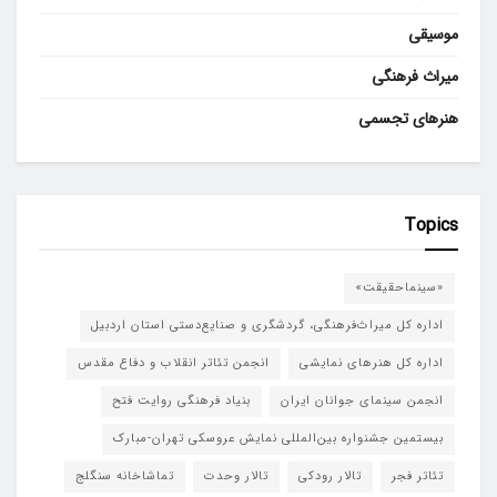
موسیقی
میراث فرهنگی
هنرهای تجسمی
Topics
«سینماحقیقت»
اداره کل میراث‌فرهنگی، گردشگری و صنایع‌دستی استان اردبیل
اداره کل هنرهای نمایشی
انجمن تئاتر انقلاب و دفاع مقدس
انجمن سینمای جوانان ایران
بنیاد فرهنگی روایت فتح
بیستمین جشنواره بین‌المللی نمایش عروسکی تهران-مبارک
تئاتر فجر
تالار رودکی
تالار وحدت
تماشاخانه سنگلج