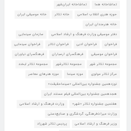
تماشاخانه هما
تماشاخانه‌ ایران‌شهر
حوزه هنری انقلاب اسلامی
خانه تئاتر
خانه موسیقی ایران
خانه هنرمندان ایران
دفتر موسیقی وزارت فرهنگ و ارشاد اسلامی
سازمان سینمایی
فراخوان
فراخوان ادبی
فراخوان تئاتر
فراخوان سینمایی
فراخوان موسیقی
فرهنگسرای ارسباران
فرهنگسرای نیاوران
مجموعه تئاتر شهر
مجموعه تئاترشهر
مجموعه تئاتر لبخند
مرکز تئاتر مولوی
موزه سینما
موزه هنرهای معاصر
نوزدهمین جشنواره بین‌المللی «سینماحقیقت»
هجدهمین جشنواره بین‌المللی فیلم مستند ایران
هفتمین جشنواره تئاتر «شهر»
وزارت فرهنگ و ارشاد اسلامی
وزارت میراث‌فرهنگی، گردشگری و صنایع‌دستی
وزیر فرهنگ و ارشاد اسلامی
پردیس تئاتر شهرزاد